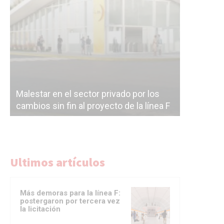
Malestar en el sector privado por los
Línea Mit
cambios sin fin al proyecto de la línea F
la constr
Ultimos artículos
Más demoras para la línea F:
postergaron por tercera vez
la licitación