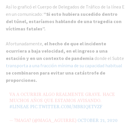
Así lo graficó el Cuerpo de Delegados de Tráfico de la línea E
en un comunicado:
“Si esto hubiera sucedido dentro
del túnel, estaríamos hablando de una tragedia con
víctimas fatales”.
Afortunadamente,
el hecho de que el incidente
ocurriera a baja velocidad, en el ingreso a una
estación y en un contexto de pandemia
donde el Subte
transporta a una fracción mínima de su capacidad habitual
se combinaron para evitar una catástrofe de
proporciones.
VA A OCURRIR ALGO REALMENTE GRAVE. HACE
MUCHOS AÑOS QUE ESTAMOS AVISANDO.
#LINEAE
PIC.TWITTER.COM/MBRIQETVZF
— ?MAGA? (@MAGA_AGUIRRE)
OCTOBER 21, 2020