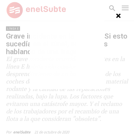
LÍNEA E
Grave incidente en la línea E: “Si esto
sucedía en el túnel, estaríamos
hablando de una tragedia”
El grave incidente ocurrido este martes en la
línea E habría sido ocasionado por el
desprendimiento de un bogie de uno de los
coches de la formación. El estado del material
rodante y la calidad de las reparaciones
realizadas, bajo la lupa. Los factores que
evitaron una catástrofe mayor. Y el reclamo
de los trabajadores por el recambio de una
flota a la que consideran "obsoleta".
21 de octubre de 2020
Por
enelSubte