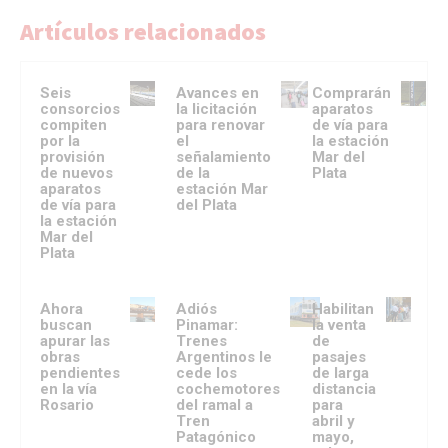
Artículos relacionados
Seis
Avances en
Comprarán
consorcios
la licitación
aparatos
compiten
para renovar
de vía para
por la
el
la estación
provisión
señalamiento
Mar del
de nuevos
de la
Plata
aparatos
estación Mar
de vía para
del Plata
la estación
Mar del
Plata
Ahora
Adiós
Habilitan
buscan
Pinamar:
la venta
apurar las
Trenes
de
obras
Argentinos le
pasajes
pendientes
cede los
de larga
en la vía
cochemotores
distancia
Rosario
del ramal a
para
Tren
abril y
Patagónico
mayo,