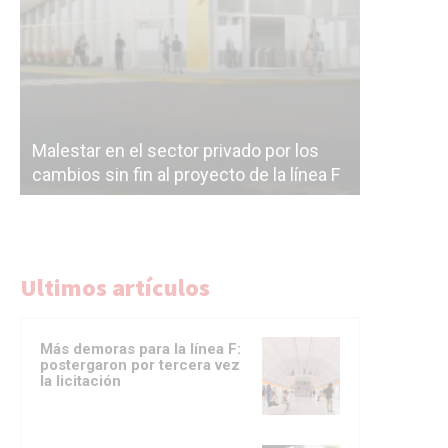
Línea Mit
Línea Mitre: dieron oficialmente de baja
electrifi
F
la construcción de la estación Nordelta
Benavídez
Ultimos artículos
Más demoras para la línea F:
postergaron por tercera vez
la licitación