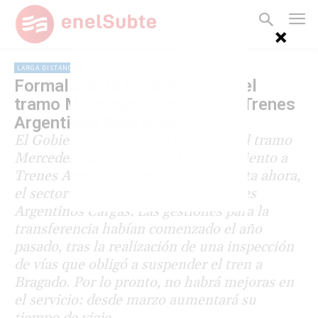
LARGA DISTANCIA
Formalizan la transferencia del
tramo Mercedes – Bragado a Trenes
Argentinos Operaciones
El Gobierno formalizó el traspaso del tramo
Mercedes - Bragado de la línea Sarmiento a
Trenes Argentinos Operaciones. Hasta ahora,
el sector estaba bajo control de Trenes
Argentinos Cargas. Las gestiones para la
transferencia habían comenzado el año
pasado, tras la realización de una inspección
de vías que obligó a suspender el tren a
Bragado. Por lo pronto, no habrá mejoras en
el servicio: desde marzo aumentará su
tiempo de viaje.