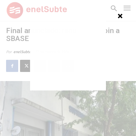
Final anunciado: renunció Irigoin a
SBASE
17 de marzo de 2009
Por
enelSubte