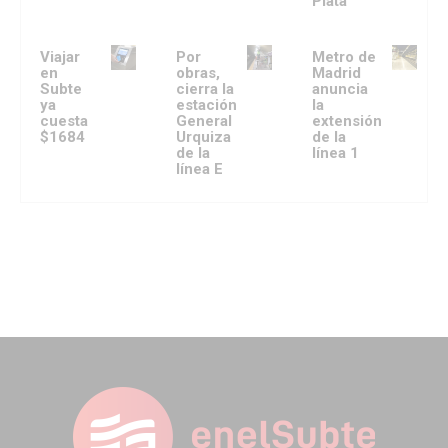
Plata
Viajar
Por
Metro de
en
obras,
Madrid
Subte
cierra la
anuncia
ya
estación
la
cuesta
General
extensión
$1684
Urquiza
de la
de la
línea 1
línea E