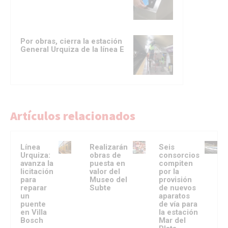
Por obras, cierra la estación
General Urquiza de la línea E
Artículos relacionados
Línea
Realizarán
Seis
Urquiza:
obras de
consorcios
avanza la
puesta en
compiten
licitación
valor del
por la
para
Museo del
provisión
reparar
Subte
de nuevos
un
aparatos
puente
de vía para
en Villa
la estación
Bosch
Mar del