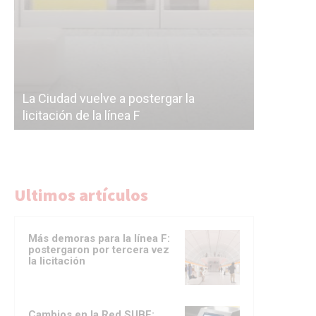
Subterrán
a
cáscara v
La Ciudad vuelve a postergar la
correr a 
licitación de la línea F
del Subte
Ultimos artículos
Más demoras para la línea F:
postergaron por tercera vez
la licitación
Cambios en la Red SUBE: