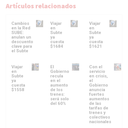
Artículos relacionados
Cambios
Viajar
Viajar
en la Red
en
en
SUBE:
Subte
Subte
anulan un
ya
ya
descuento
cuesta
cuesta
clave para
$1684
$1621
el Subte
Viajar
El
Con el
en
Gobierno
servicio
Subte
recula
en crisis,
ya
en el
el
cuesta
aumento
Gobierno
$1558
de los
anuncia
trenes:
fuertes
será solo
aumentos
del 60%
de las
tarifas de
trenes y
colectivos
nacionales