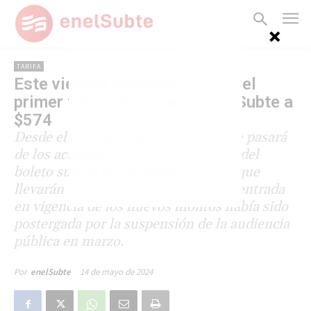
TARIFA
Este viernes comienza a regir el
primer tramo de aumento del Subte a
$574
Desde el viernes 17 la tarifa del subte pasará
de los actuales $125 a $574. El valor del
boleto sufrirá dos incrementos más que
llevarán el valor en junio a $757. La entrada
en vigencia de los nuevos montos había sido
postergada por la suspensión de la audiencia
pública en marzo.
14 de mayo de 2024
Por
enelSubte