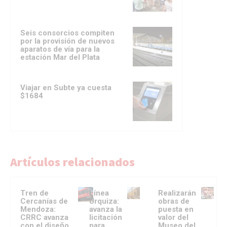
Seis consorcios compiten
por la provisión de nuevos
aparatos de vía para la
estación Mar del Plata
Viajar en Subte ya cuesta
$1684
Artículos relacionados
Tren de
Línea
Realizarán
Cercanías de
Urquiza:
obras de
Mendoza:
avanza la
puesta en
CRRC avanza
licitación
valor del
con el diseño
para
Museo del