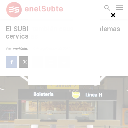
El SUBE también causaría problemas
cervicales
9 de septiembre de 2011
Por
enelSubte