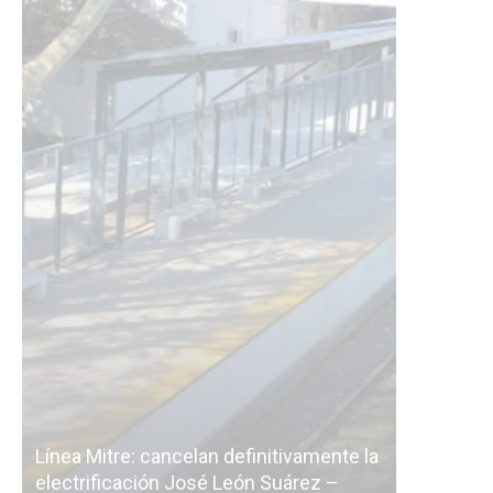
Línea Mitre: cancelan definitivamente la
a
electrificación José León Suárez –
La Ciudad