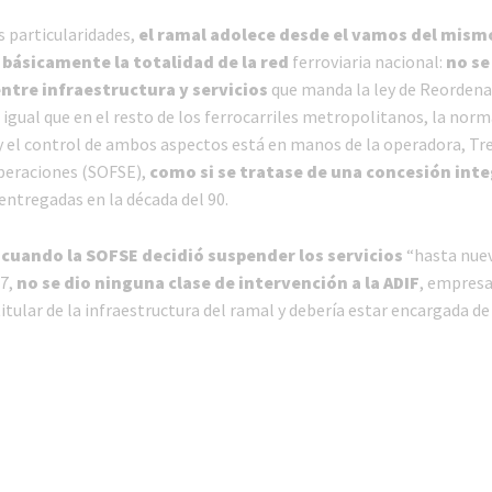
s particularidades,
el ramal adolece desde el vamos del mis
 básicamente la totalidad de la red
ferroviaria nacional:
no se
ntre infraestructura y servicios
que manda la ley de Reorden
l igual que en el resto de los ferrocarriles metropolitanos, la nor
 el control de ambos aspectos está en manos de la operadora, Tr
peraciones (SOFSE),
como si se tratase de una concesión inte
entregadas en la década del 90.
e
cuando la SOFSE decidió suspender los servicios
“hasta nuev
7,
no se dio ninguna clase de intervención a la ADIF
, empresa
titular de la infraestructura del ramal y debería estar encargada de