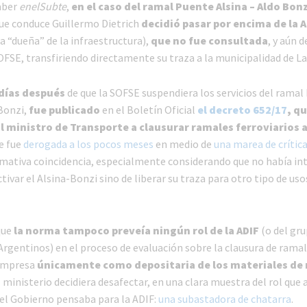
aber
enelSubte
,
en el caso del ramal Puente Alsina – Aldo Bonz
ue conduce Guillermo Dietrich
decidió pasar por encima de la A
a “dueña” de la infraestructura),
que no fue consultada
, y aún d
FSE, transfiriendo directamente su traza a la municipalidad de La
días después
de que la SOFSE suspendiera los servicios del ramal
 Bonzi,
fue publicado
en el Boletín Oficial
el decreto 652/17
,
qu
l ministro de Transporte a clausurar ramales ferroviarios a
e fue
derogada a los pocos meses
en medio de
una marea de crític
mativa coincidencia, especialmente considerando que no había in
tivar el Alsina-Bonzi sino de liberar su traza para otro tipo de uso
que
la norma tampoco preveía ningún rol de la ADIF
(o del gr
Argentinos) en el proceso de evaluación sobre la clausura de ramal
 empresa
únicamente como depositaria de los materiales de
l ministerio decidiera desafectar, en una clara muestra del rol que
el Gobierno pensaba para la ADIF:
una subastadora de chatarra
.