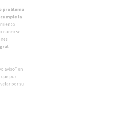
mo problema
 cumple la
amiento
ma nunca se
enes
gral
o aviso” en
 que por
 velar por su