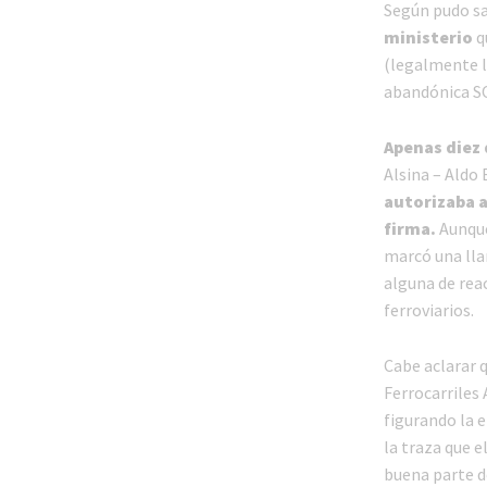
Según pudo s
ministerio
q
(legalmente l
abandónica SO
Apenas diez 
Alsina – Aldo
autorizaba a
firma.
Aunqu
marcó una lla
alguna de reac
ferroviarios.
Cabe aclarar 
Ferrocarriles 
figurando la
la traza que e
buena parte d