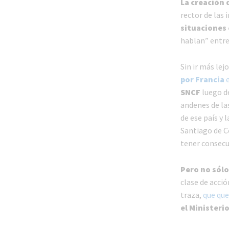
La creación 
rector de las 
situaciones
hablan” entre 
Sin ir más lej
por Francia
e
SNCF
luego d
andenes de las
de ese país y
Santiago de C
tener consecu
Pero no sólo
clase de acció
traza,
que que
el Ministeri