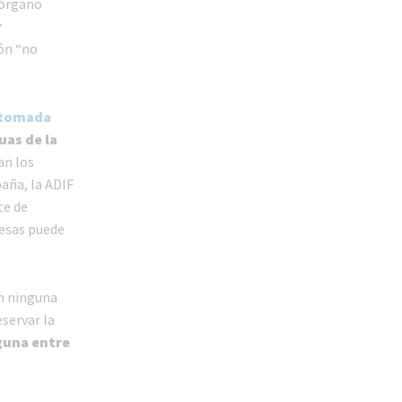
 órgano
r
ión “no
 tomada
uas de la
an los
paña, la ADIF
te de
resas puede
n ninguna
eservar la
guna entre