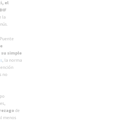
i, el
DIF
e la
nús.
 Puente
e
 su simple
as
, la norma
tención
s no
upo
es,
 rezago
de
 al menos