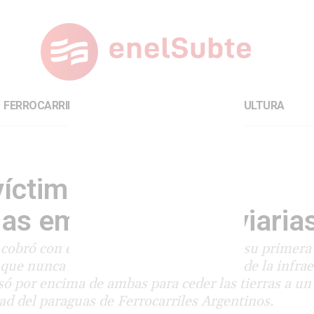
FERROCARRILES
INTERNACIONAL
CULTURA
víctima de las
las empresas ferroviaria
e cobró con el Puente Alsina-Aldo Bonzi su primera
e nunca le fue transferido el control de la infrae
só por encima de ambas para ceder las tierras a un
ad del paraguas de Ferrocarriles Argentinos.