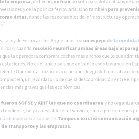
de la empresa
, de hecho,
se hizo
no sólo para dotar al país de un
inversiones y de la política ferroviaria, sino también
para preveni
 como éstas
, donde las responsables de infraestructura y operac
sí.
os, la ley de Ferrocarriles Argentinos fue
un espejo
de la medida
n 2014
, cuando
resolvió reunificar ambas áreas bajo el parag
e que la operadora comprara coches más anchos que lo que admití
 estaciones. No es el único país que enfrentó esos traumas: en Es
 la Renfe Operadora cruzaron acusaciones luego del mortal acciden
ompostela, un recordatorio de que la descoordinación entre emp
encias más graves que las económicas.
 fueron SOFSE y ADIF las que no coordinaron
y no organizaro
n tendiente, no ya a restablecer el servicio, sino a por lo menos pr
dó abandonada a su suerte
.
Tampoco existió comunicación al
o de Transporte y las empresas
.