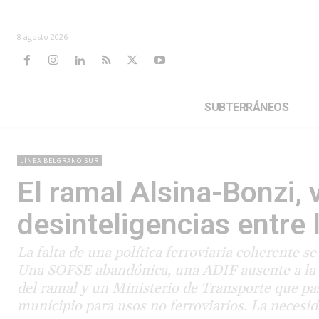
8 agosto 2026
SUBTERRÁNEOS
LÍNEA BELGRANO SUR
El ramal Alsina-Bonzi, 
desinteligencias entre 
La falta de una política ferroviaria coherente s
Una SOFSE abandónica, una ADIF ausente a la qu
del ramal y un Ministerio de Transporte que pa
municipio para usos no ferroviarios. La necesid