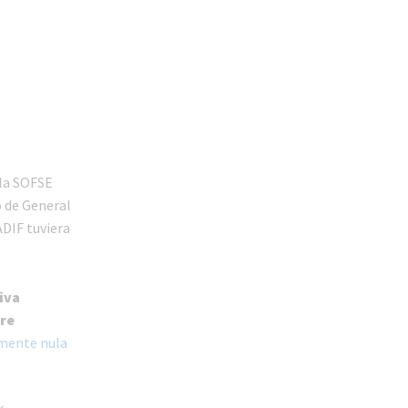
 la SOFSE
o de General
ADIF tuviera
iva
re
amente nula