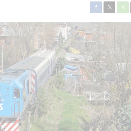
star en el sector privado por
Línea Mitre: dieron of
cambios sin fin al proyecto de
de baja la construcció
nea F
estación Nordelta