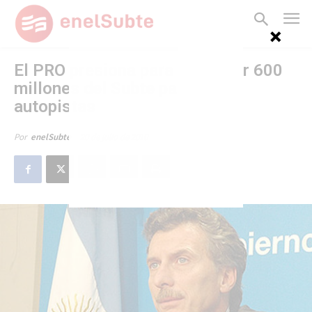
El PRO presiona para reasignar 600
millones del Subte para las
autopistas
20 de julio de 2010
Por
enelSubte