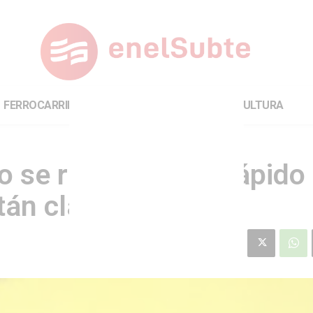
FERROCARRILES
INTERNACIONAL
CULTURA
o se resolvió “tan rápido
án claros”