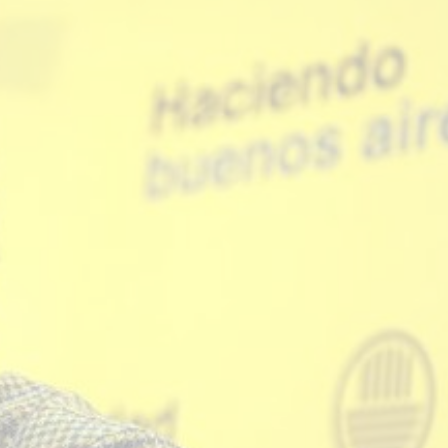
star en el sector privado por
Línea Mitre: dieron of
cambios sin fin al proyecto de
de baja la construcció
nea F
estación Nordelta