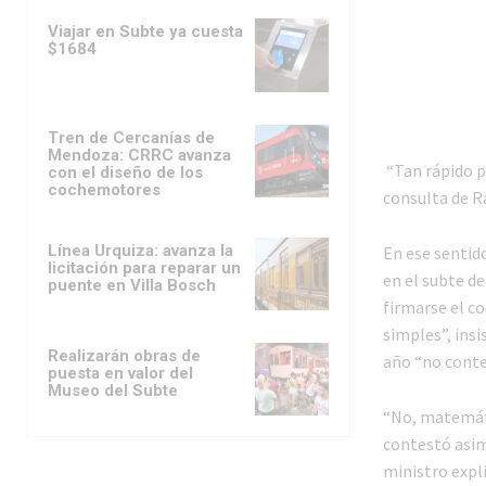
Viajar en Subte ya cuesta
$1684
Tren de Cercanías de
Mendoza: CRRC avanza
“Tan rápido p
con el diseño de los
cochemotores
consulta de Ra
Línea Urquiza: avanza la
En ese sentido
licitación para reparar un
en el subte de
puente en Villa Bosch
firmarse el c
simples”, insi
Realizarán obras de
año “no conte
puesta en valor del
Museo del Subte
“No, matemáti
contestó asim
ministro expl