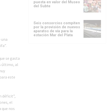
puesta en valor del Museo
del Subte
Seis consorcios compiten
por la provisión de nuevos
aparatos de vía para la
estación Mar del Plata
e una
ifa”.
que se gasta
 último, al
muy
 para este
déficit”,
ones, el
a que nos