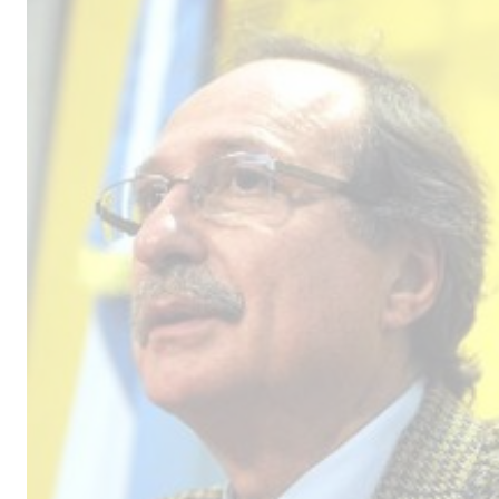
Male
los 
la lí