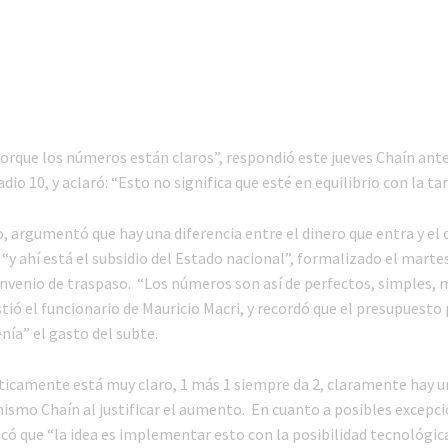
orque los números están claros”, respondió este jueves Chaín ant
dio 10, y aclaró: “Esto no significa que esté en equilibrio con la tar
, argumentó que hay una diferencia entre el dinero que entra y el 
 “y ahí está el subsidio del Estado nacional”, formalizado el martes
onvenio de traspaso. “Los números son así de perfectos, simples, 
stió el funcionario de Mauricio Macri, y recordó que el presupuesto
nía” el gasto del subte.
camente está muy claro, 1 más 1 siempre da 2, claramente hay un 
ismo Chaín al justificar el aumento. En cuanto a posibles excepci
icó que “la idea es implementar esto con la posibilidad tecnológic