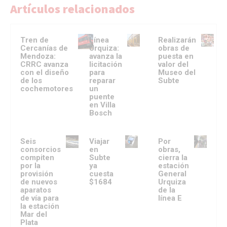
Artículos relacionados
Tren de
Línea
Realizarán
Cercanías de
Urquiza:
obras de
Mendoza:
avanza la
puesta en
CRRC avanza
licitación
valor del
con el diseño
para
Museo del
de los
reparar
Subte
cochemotores
un
puente
en Villa
Bosch
Seis
Viajar
Por
consorcios
en
obras,
compiten
Subte
cierra la
por la
ya
estación
provisión
cuesta
General
de nuevos
$1684
Urquiza
aparatos
de la
de vía para
línea E
la estación
Mar del
Plata