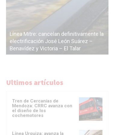
S
vamente la
c
rez –
La Ciudad vuelve a postergar la
c
licitación de la línea F
d
Ultimos artículos
Tren de Cercanías de
Mendoza: CRRC avanza con
el diseño de los
cochemotores
Línea Urquiza: avanza la