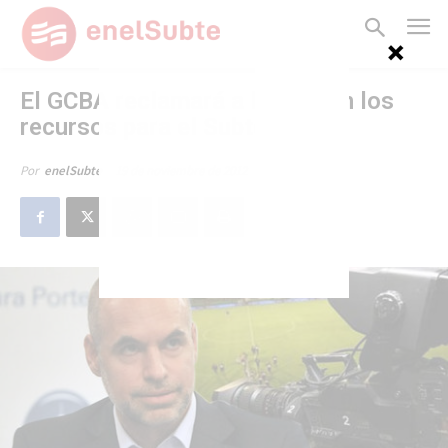
El GCBA reclamará a la Nación los
recursos para el Subte
19 de noviembre de 2012
Por
enelSubte