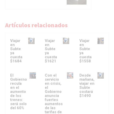
Artículos relacionados
Viajar
Viajar
Viajar
en
en
en
Subte
Subte
Subte
ya
ya
ya
cuesta
cuesta
cuesta
$1684
$1621
$1558
El
Con el
Desde
Gobierno
servicio
mañana,
recula
en crisis,
viajar en
en el
el
Subte
aumento
Gobierno
costará
de los
anuncia
$1490
trenes:
fuertes
será solo
aumentos
del 60%
de las
tarifas de