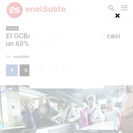
TARIFA
El GCBA evaluaría incrementar casi
un 60% la tarifa
7 de enero de 2013
Por
enelSubte