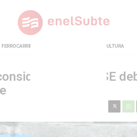
FERROCARRILES
INTERNACIONAL
CULTURA
 considera que SBASE de
te