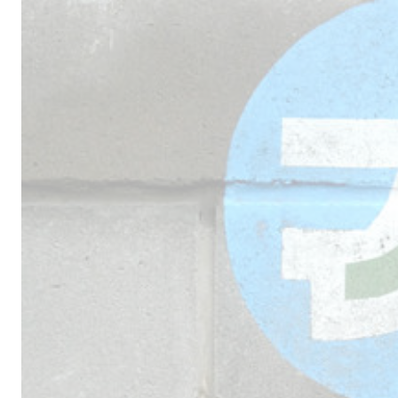
Male
los 
la lí