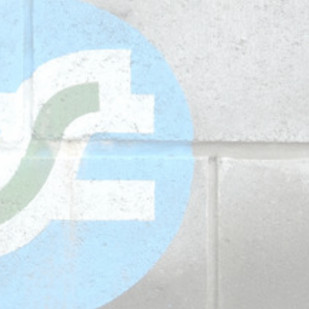
star en el sector privado por
Línea Mitre: dieron of
cambios sin fin al proyecto de
de baja la construcció
nea F
estación Nordelta