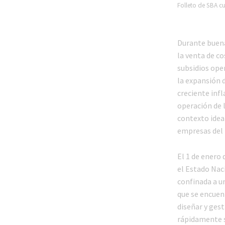
Folleto de SBA c
Durante buena
la venta de co
subsidios ope
la expansión d
creciente infl
operación de l
contexto ideal
empresas del 
El 1 de enero 
el Estado Naci
confinada a un
que se encuen
diseñar y gest
rápidamente s