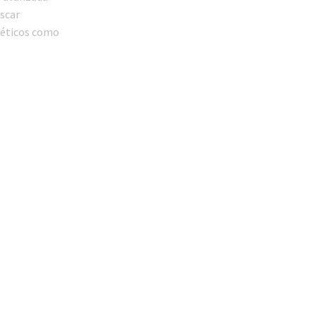
Oscar
néticos como