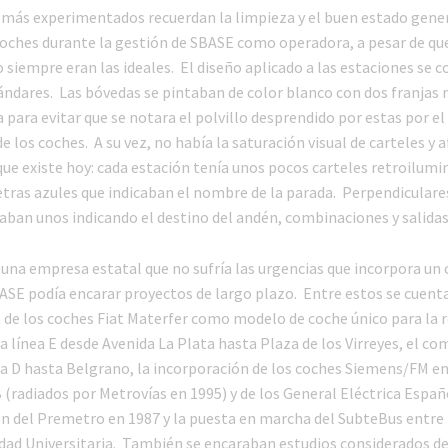
 más experimentados recuerdan la limpieza y el buen estado gener
coches durante la gestión de SBASE como operadora, a pesar de que
 siempre eran las ideales. El diseño aplicado a las estaciones se 
ándares. Las bóvedas se pintaban de color blanco con dos franjas 
 para evitar que se notara el polvillo desprendido por estas por el
 los coches. A su vez, no había la saturación visual de carteles y a
que existe hoy: cada estación tenía unos pocos carteles retroilum
etras azules que indicaban el nombre de la parada. Perpendiculares
aban unos indicando el destino del andén, combinaciones y salida
e una empresa estatal que no sufría las urgencias que incorpora un
ASE podía encarar proyectos de largo plazo. Entre estos se cuenta
 de los coches Fiat Materfer como modelo de coche único para la r
a línea E desde Avenida La Plata hasta Plaza de los Virreyes, el co
la D hasta Belgrano, la incorporación de los coches Siemens/FM en
B (radiados por Metrovías en 1995) y de los General Eléctrica Españ
ón del Premetro en 1987 y la puesta en marcha del SubteBus entre 
dad Universitaria. También se encaraban estudios considerados d