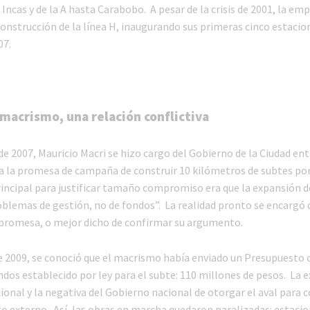
 Incas y de la A hasta Carabobo. A pesar de la crisis de 2001, la em
onstrucción de la línea H, inaugurando sus primeras cinco estacion
07.
 macrismo, una relación conflictiva
e 2007, Mauricio Macri se hizo cargo del Gobierno de la Ciudad ent
 a la promesa de campaña de construir 10 kilómetros de subtes por
ncipal para justificar tamaño compromiso era que la expansión d
oblemas de gestión, no de fondos”. La realidad pronto se encargó 
promesa, o mejor dicho de confirmar su argumento.
de 2009, se conoció que el macrismo había enviado un Presupuesto c
os establecido por ley para el subte: 110 millones de pesos. La ex
cional y la negativa del Gobierno nacional de otorgar el aval para 
o externo. Así, las obras en marcha quedaron paralizadas: estaci