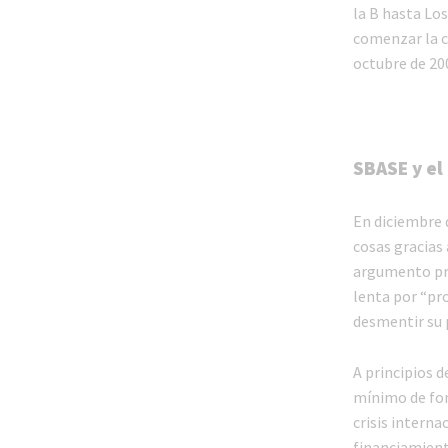
la B hasta Los
comenzar la c
octubre de 20
SBASE y el
En diciembre d
cosas gracias
argumento pri
lenta por “pr
desmentir su 
A principios 
mínimo de fond
crisis interna
financiamient