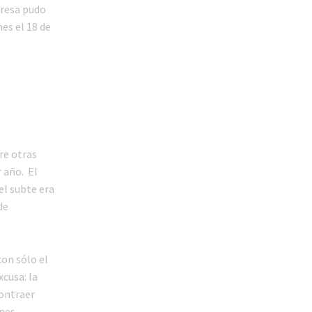
presa pudo
es el 18 de
re otras
 año. El
el subte era
de
on sólo el
cusa: la
contraer
ones