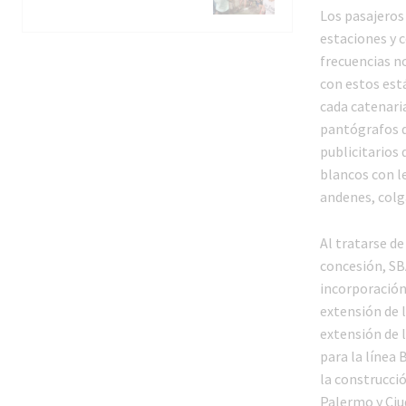
Los pasajeros
estaciones y 
frecuencias no
con estos est
cada catenaria
pantógrafos de
publicitarios 
blancos con l
andenes, colg
Al tratarse d
concesión, SB
incorporación
extensión de l
extensión de 
para la línea 
la construcci
Palermo y Ciu