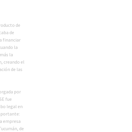
roducto de
itaba de
 financiar
cuando la
 más la
n, creando el
ación de las
torgada por
SE fue
mbo legal en
mportante:
 la empresa
 Tucumán, de