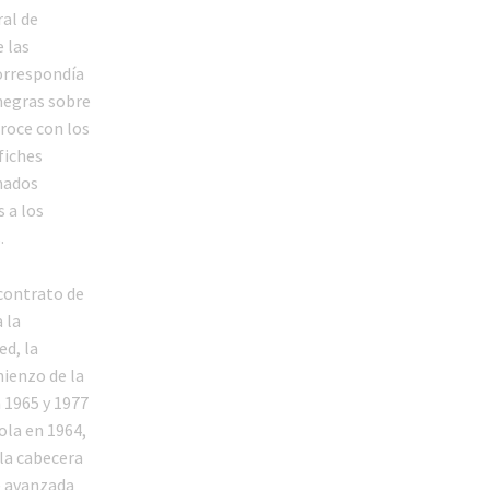
al de
 las
correspondía
negras sobre
 roce con los
fiches
inados
 a los
s.
 contrato de
 la
ed, la
mienzo de la
 1965 y 1977
ola en 1964,
la cabecera
e avanzada