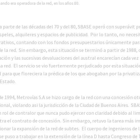
uando era operadora de la red, en los años 80.
 parte de las décadas del 70 y del 80, SBASE operó con superávit p
speles, alquileres y espacios de publicidad. Por lo tanto, no neces
rativos, contando con los fondos presupuestarios únicamente para
e la red. Sin embargo, esta situación se terminó a partir de 1988, 
ación y las sucesivas devaluaciones del austral encarecían cada vez
a red. El servicio se vio fuertemente perjudicado por esta situació
 para que floreciera la prédica de los que abogaban por la privatiz
Estado.
de 1994, Metrovías S.A se hizo cargo de la red con una concesión o
onal, violando asi la jurisdicción de la Ciudad de Buenos Aires. SBA
 rol de contralor que nunca pudo ejercer con claridad debido al li
tra el contrato de concesión. Sin embargo, retuvo la tarea más i
ionar la expansión de la red de subtes. El cuerpo de ingenieros de
e puso a trabajar en la extensión de la línea D hasta Congreso de