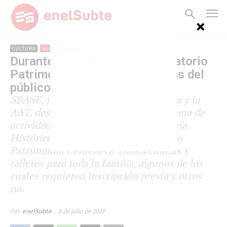
CULTURA
SUBTERRÁNEOS
Durante julio, abrirán el Laboratorio
Patrimonial Centenera a visitas del
público
SBASE, junto al Ministerio de Cultura y la
AAT, desarrollará este mes un programa de
actividades patrimoniales en el Tranvía
Histórico de Caballito y el Laboratorio
Patrimonial Centenera. Habrá charlas y
talleres para toda la familia, algunos de los
cuales requieren inscripción previa y otros
no.
8 de julio de 2022
Por
enelSubte