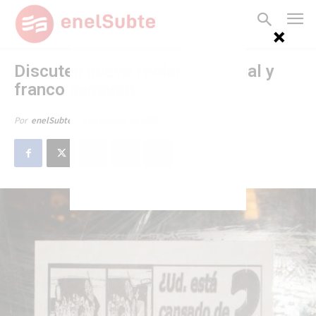
Discuten nuevo reclamo salarial y
franco semanal
8 de febrero de 2008
Por
enelSubte