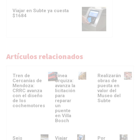
Viajar en Subte ya cuesta
$1684
Artículos relacionados
Tren de
Línea
Realizarán
Cercanías de
Urquiza:
obras de
Mendoza:
avanza la
puesta en
CRRC avanza
licitación
valor del
con el diseño
para
Museo del
de los
reparar
Subte
cochemotores
un
puente
en Villa
Bosch
Seis
Viajar
Por