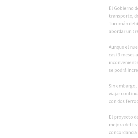
El Gobierno de
transporte, de
Tucumán debido
abordar un tre
Aunque el nue
casi 3 meses 
inconvenientes
se podrá incr
Sin embargo, 
viajar continu
con dos ferroc
El proyecto d
mejora del tr
concordancia 