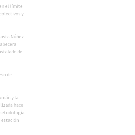
en el límite
colectivos y
 hasta Núñez
cabecera
instalado de
eso de
umán y la
alizada hace
 metodología
r estación