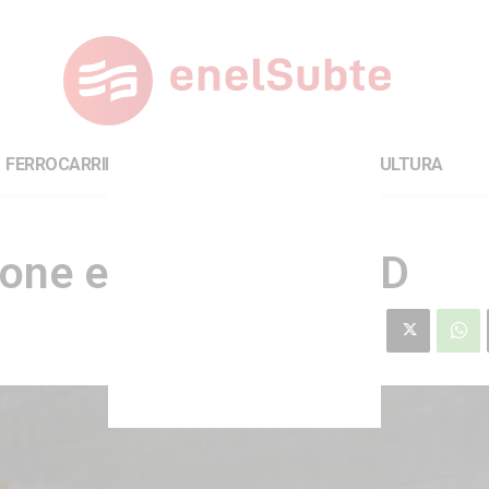
FERROCARRILES
INTERNACIONAL
CULTURA
one extender línea D