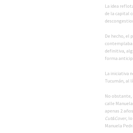
La idea reflot
de la capital 
descongestiona
De hecho, el p
contemplaba e
definitiva, al
forma anticip
La iniciativa
Tucumán, al l
No obstante, 
calle Manuela 
apenas 2 años,
Cut&Cover
, l
Manuela Pedr