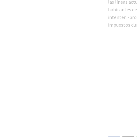
las líneas act
habitantes de 
intenten -pro
impuestos dur