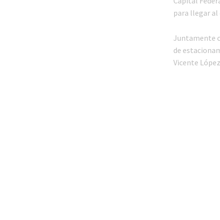
Capital Federa
para llegar al
Juntamente co
de estacionam
Vicente López)