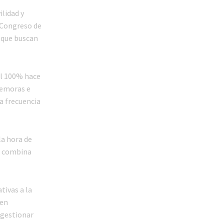
ilidad y
e Congreso de
s que buscan
al 100% hace
demoras e
la frecuencia
la hora de
l, combina
tivas a la
 en
ngestionar