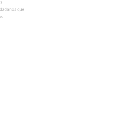
os
iudadanos que
us