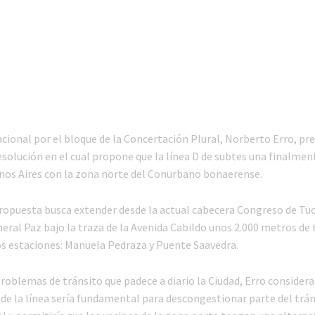
acional por el bloque de la Concertación Plural, Norberto Erro, pr
solución en el cual propone que la línea D de subtes una finalment
nos Aires con la zona norte del Conurbano bonaerense.
 propuesta busca extender desde la actual cabecera Congreso de T
eral Paz bajo la traza de la Avenida Cabildo unos 2.000 metros de t
os estaciones: Manuela Pedraza y Puente Saavedra.
roblemas de tránsito que padece a diario la Ciudad, Erro considera
de la línea sería fundamental para descongestionar parte del trán