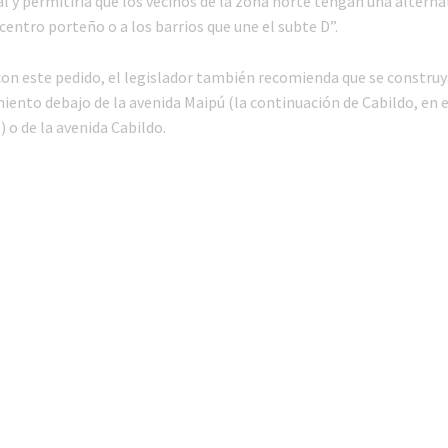
l y permitiría que los vecinos de la zona norte tengan una altern
 centro porteño o a los barrios que une el subte D”.
n este pedido, el legislador también recomienda que se construy
iento debajo de la avenida Maipú (la continuación de Cabildo, en e
 o de la avenida Cabildo.