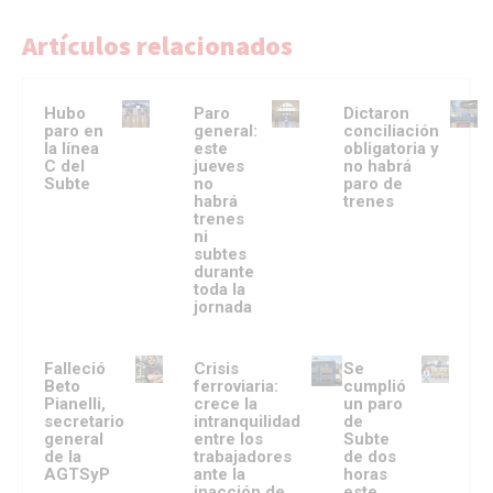
Artículos relacionados
Hubo
Paro
Dictaron
paro en
general:
conciliación
la línea
este
obligatoria y
C del
jueves
no habrá
Subte
no
paro de
habrá
trenes
trenes
ni
subtes
durante
toda la
jornada
Falleció
Crisis
Se
Beto
ferroviaria:
cumplió
Pianelli,
crece la
un paro
secretario
intranquilidad
de
general
entre los
Subte
de la
trabajadores
de dos
AGTSyP
ante la
horas
inacción de
este