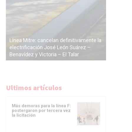
S
amente la
c
ez –
La Ciudad vuelve a postergar la
c
licitación de la línea F
d
Ultimos artículos
Más demoras para la línea F:
postergaron por tercera vez
la licitación