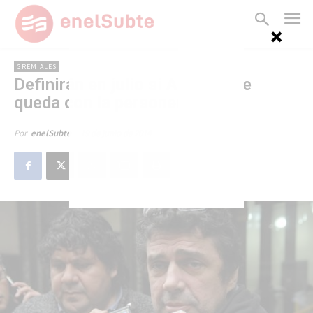
GREMIALES
Definirán en julio si AGTSyP se
queda con la personería
19 de junio de 2014
Por
enelSubte