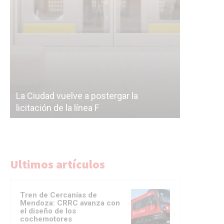
Subterrán
a
cáscara v
La Ciudad vuelve a postergar la
correr a 
licitación de la línea F
del Subte
Ultimos artículos
Tren de Cercanías de
Mendoza: CRRC avanza con
el diseño de los
cochemotores