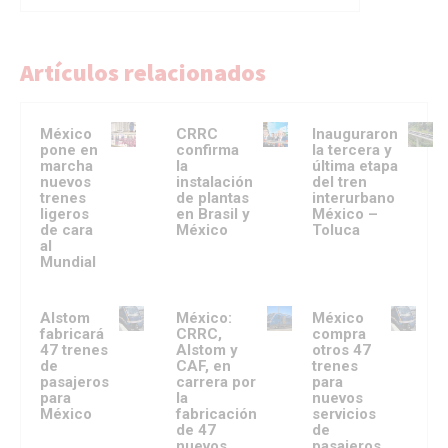
Artículos relacionados
México
CRRC
Inauguraron
pone en
confirma
la tercera y
marcha
la
última etapa
nuevos
instalación
del tren
trenes
de plantas
interurbano
ligeros
en Brasil y
México –
de cara
México
Toluca
al
Mundial
Alstom
México:
México
fabricará
CRRC,
compra
47 trenes
Alstom y
otros 47
de
CAF, en
trenes
pasajeros
carrera por
para
para
la
nuevos
México
fabricación
servicios
de 47
de
nuevos
pasajeros