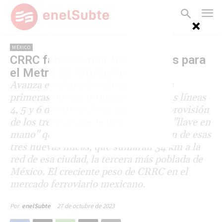
MÉXICO
CRRC fabrica más formaciones para
el Metro de Monterrey
Avanza en China la fabricación de las
primeras nuevas formaciones para las líneas
4, 5 y 6 del Metro de Monterrey. La provisión
de los trenes es parte de un contrato "llave en
mano" que contempla la construcción de esas
tres nuevas líneas, que sumarán 34 km a la
red de esa ciudad, la tercera más poblada de
México. El creciente peso de CRRC en el
mercado ferroviario mexicano.
27 de octubre de 2023
Por
enelSubte