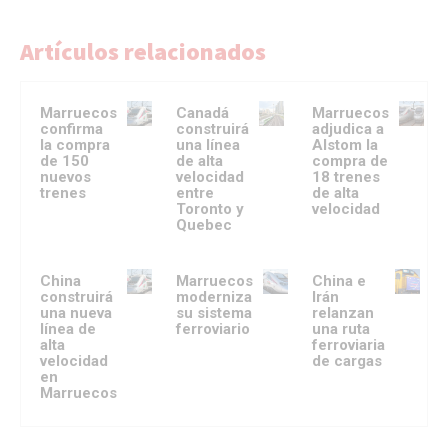
Artículos relacionados
Marruecos
Canadá
Marruecos
confirma
construirá
adjudica a
la compra
una línea
Alstom la
de 150
de alta
compra de
nuevos
velocidad
18 trenes
trenes
entre
de alta
Toronto y
velocidad
Quebec
China
Marruecos
China e
construirá
moderniza
Irán
una nueva
su sistema
relanzan
línea de
ferroviario
una ruta
alta
ferroviaria
velocidad
de cargas
en
Marruecos