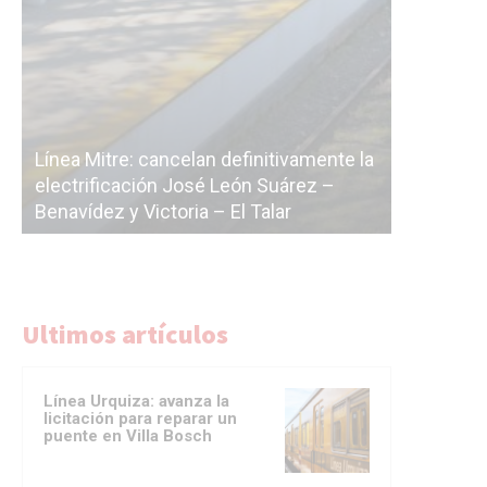
Subterrá
a
cáscara v
La Ciudad vuelve a postergar la
correr a 
licitación de la línea F
del Subte
Ultimos artículos
Línea Urquiza: avanza la
licitación para reparar un
puente en Villa Bosch