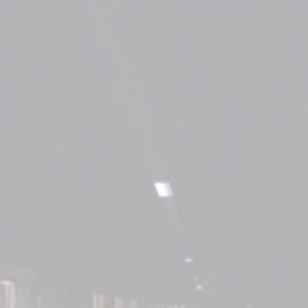
star en el sector privado por
Línea Mitre: dieron of
cambios sin fin al proyecto de
de baja la construcció
nea F
estación Nordelta