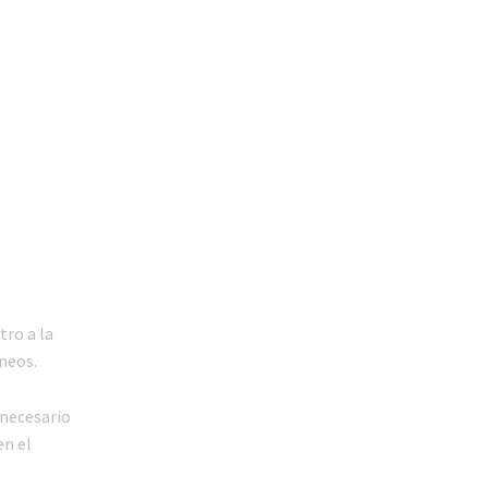
tro a la
neos.
 necesario
en el