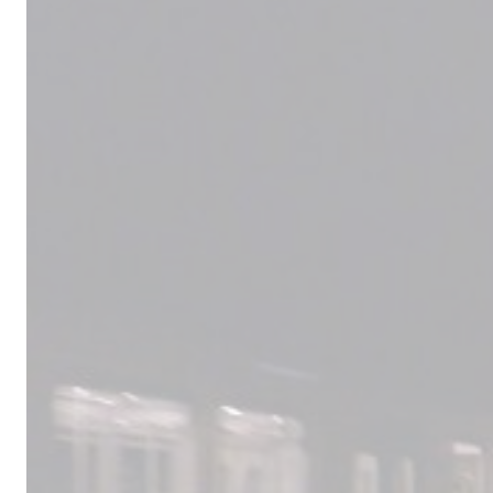
Male
los 
la lí