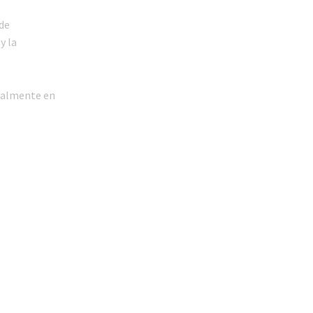
 de
y la
rmalmente en