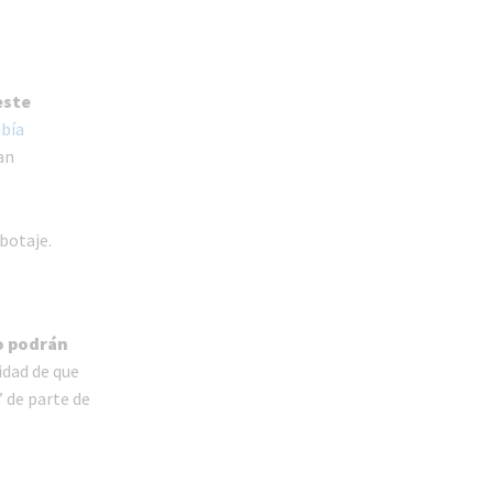
este
abía
an
botaje.
lo podrán
idad de que
 de parte de