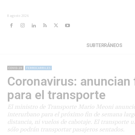
8 agosto 2026
SUBTERRÁNEOS
COVID-19
FERROCARRILES
Coronavirus: anuncian 
para el transporte
El ministro de Transporte Mario Meoni anunció 
interurbano para el próximo fin de semana largo
distancia, ni vuelos de cabotaje. El transporte 
sólo podrán transportar pasajeros sentados.