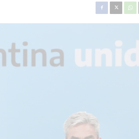
star en el sector privado por
Línea Mitre: dieron of
cambios sin fin al proyecto de
de baja la construcció
nea F
estación Nordelta