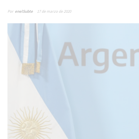
Por
enelSubte
17 de marzo de 2020
Male
los 
la lí