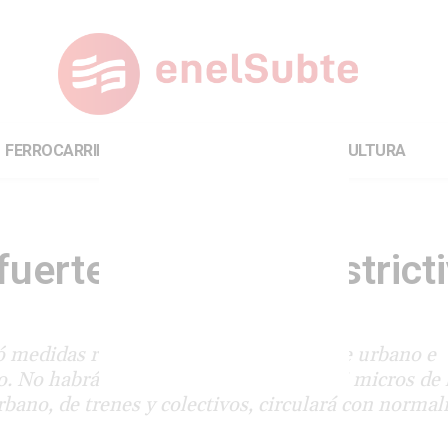
FERROCARRILES
INTERNACIONAL
CULTURA
fuertes medidas restrict
medidas restrictivas para el transporte urbano e
. No habrá trenes de larga distancia, ni micros de 
urbano, de trenes y colectivos, circulará con normal