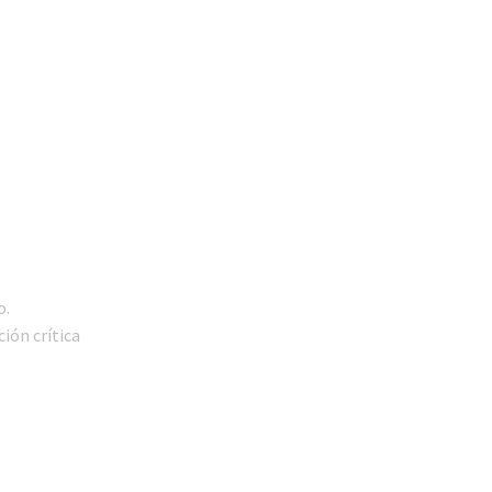
o.
ión crítica