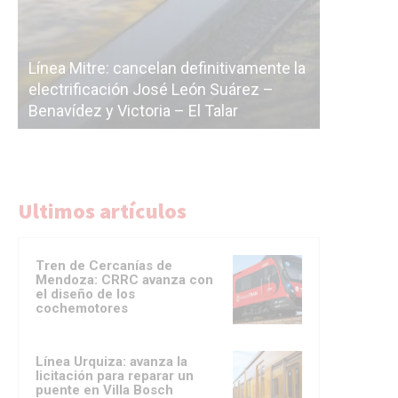
Línea Mitre: cancelan definitivamente la
a
electrificación José León Suárez –
La Ciudad
a
Benavídez y Victoria – El Talar
licitación
Ultimos artículos
Tren de Cercanías de
Mendoza: CRRC avanza con
el diseño de los
cochemotores
Línea Urquiza: avanza la
licitación para reparar un
puente en Villa Bosch