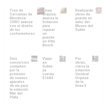
Tren de
Línea
Realizarán
Cercanías de
Urquiza:
obras de
Mendoza:
avanza la
puesta en
CRRC avanza
licitación
valor del
con el diseño
para
Museo del
de los
reparar
Subte
cochemotores
un
puente
en Villa
Bosch
Seis
Viajar
Por
consorcios
en
obras,
compiten
Subte
cierra la
por la
ya
estación
provisión
cuesta
General
de nuevos
$1684
Urquiza
aparatos
de la
de vía para
línea E
la estación
Mar del
Plata