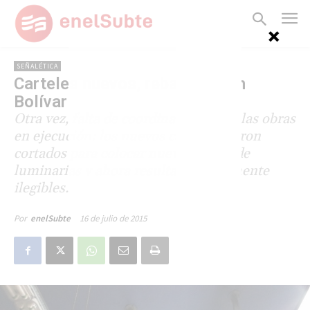
SEÑALÉTICA
Carteles nuevos, rebanados en
Bolívar
Otra vez, falta de coordinación entre las obras
en ejecución: los nuevos carteles fueron
cortados para colocar nuevas líneas de
luminarias y ahora resultan parcialmente
ilegibles.
16 de julio de 2015
Por
enelSubte