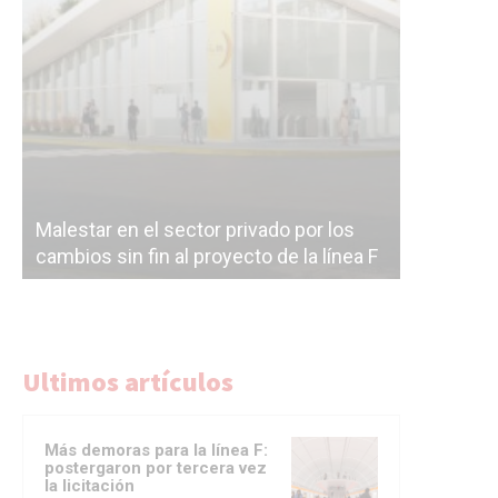
Malestar en el sector privado por los
Línea Mit
cambios sin fin al proyecto de la línea F
la constr
Ultimos artículos
Más demoras para la línea F:
postergaron por tercera vez
la licitación