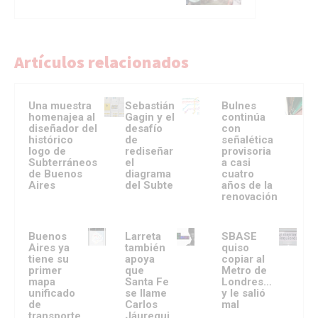
Artículos relacionados
Una muestra
Sebastián
Bulnes
homenajea al
Gagin y el
continúa
diseñador del
desafío
con
histórico
de
señalética
logo de
rediseñar
provisoria
Subterráneos
el
a casi
de Buenos
diagrama
cuatro
Aires
del Subte
años de la
renovación
Buenos
Larreta
SBASE
Aires ya
también
quiso
tiene su
apoya
copiar al
primer
que
Metro de
mapa
Santa Fe
Londres…
unificado
se llame
y le salió
de
Carlos
mal
transporte
Jáuregui