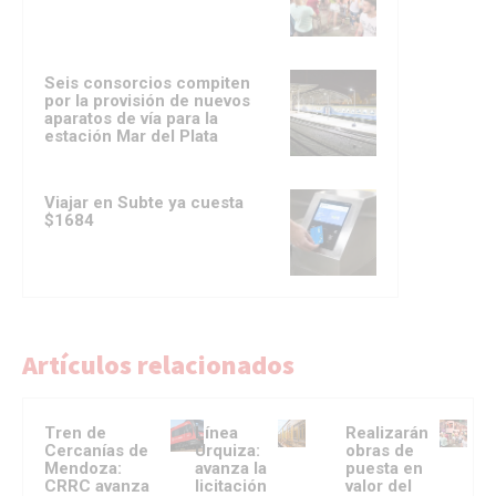
Seis consorcios compiten
por la provisión de nuevos
aparatos de vía para la
estación Mar del Plata
Viajar en Subte ya cuesta
$1684
Artículos relacionados
Tren de
Línea
Realizarán
Cercanías de
Urquiza:
obras de
Mendoza:
avanza la
puesta en
CRRC avanza
licitación
valor del