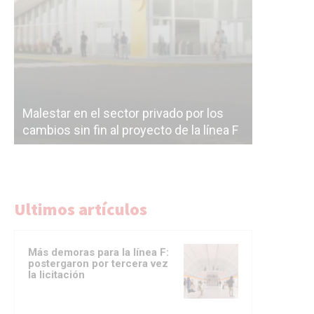
Malestar en el sector privado por los
Línea Mit
cambios sin fin al proyecto de la línea F
la constr
Ultimos artículos
Más demoras para la línea F:
postergaron por tercera vez
la licitación