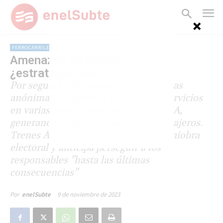
FERROCARRILES
Amenazas de bomba a diario:
¿estrategia electoral?
Por segundo día consecutivo amenazas
anónimas obligaron a interrumpir servicios
en varias líneas ferroviarias del AMBA,
generando enojo y malestar a los pasajeros.
Trenes Argentinos denuncia una maniobra
electoral y anticipa perseguir a los
responsables "hasta las últimas
consecuencias"
9 de noviembre de 2023
Por
enelSubte