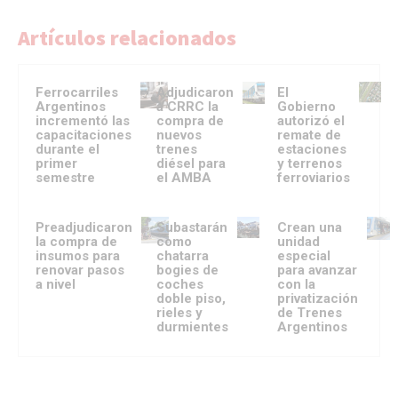
Artículos relacionados
Ferrocarriles
Adjudicaron
El
Argentinos
a CRRC la
Gobierno
incrementó las
compra de
autorizó el
capacitaciones
nuevos
remate de
durante el
trenes
estaciones
primer
diésel para
y terrenos
semestre
el AMBA
ferroviarios
Preadjudicaron
Subastarán
Crean una
la compra de
como
unidad
insumos para
chatarra
especial
renovar pasos
bogies de
para avanzar
a nivel
coches
con la
doble piso,
privatización
rieles y
de Trenes
durmientes
Argentinos