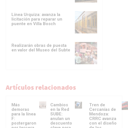
Línea Urquiza: avanza la
licitación para reparar un
puente en Villa Bosch
Realizarán obras de puesta
en valor del Museo del Subte
Artículos relacionados
Más
Cambios
Tren de
demoras
en la Red
Cercanías de
para la línea
SUBE:
Mendoza:
F:
anulan un
CRRC avanza
postergaron
descuento
con el diseño
por tercera
clave para
de los