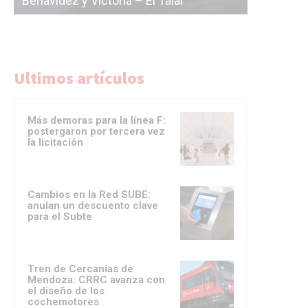
licitación de la línea F
del 
Ultimos artículos
Más demoras para la línea F:
postergaron por tercera vez
la licitación
Cambios en la Red SUBE:
anulan un descuento clave
para el Subte
Tren de Cercanías de
Mendoza: CRRC avanza con
el diseño de los
cochemotores