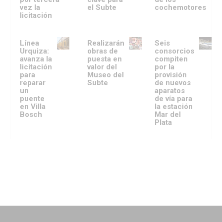
vez la
el Subte
cochemotores
licitación
Línea
Realizarán
Seis
Urquiza:
obras de
consorcios
avanza la
puesta en
compiten
licitación
valor del
por la
para
Museo del
provisión
reparar
Subte
de nuevos
un
aparatos
puente
de vía para
en Villa
la estación
Bosch
Mar del
Plata