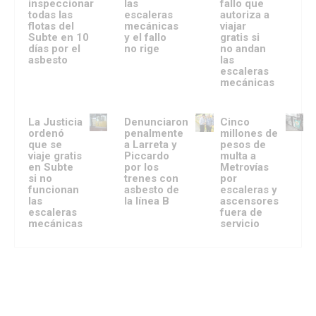
inspeccionar
las
fallo que
todas las
escaleras
autoriza a
flotas del
mecánicas
viajar
Subte en 10
y el fallo
gratis si
días por el
no rige
no andan
asbesto
las
escaleras
mecánicas
La Justicia
Denunciaron
Cinco
ordenó
penalmente
millones de
que se
a Larreta y
pesos de
viaje gratis
Piccardo
multa a
en Subte
por los
Metrovías
si no
trenes con
por
funcionan
asbesto de
escaleras y
las
la línea B
ascensores
escaleras
fuera de
mecánicas
servicio