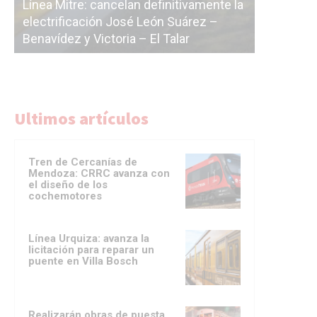
nte la
cásc
 –
La Ciudad vuelve a postergar la
corr
licitación de la línea F
del 
Ultimos artículos
Tren de Cercanías de
Mendoza: CRRC avanza con
el diseño de los
cochemotores
Línea Urquiza: avanza la
licitación para reparar un
puente en Villa Bosch
Realizarán obras de puesta