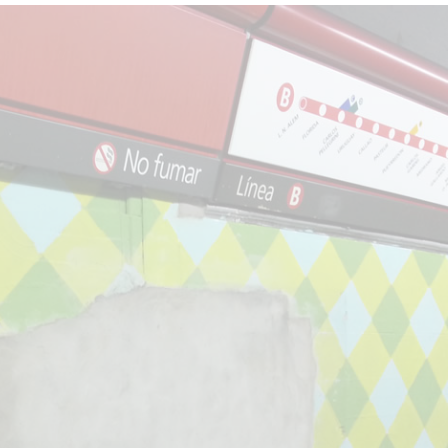
star en el sector privado por
Línea Mitre: dieron of
cambios sin fin al proyecto de
de baja la construcció
nea F
estación Nordelta