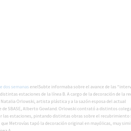
e dos semanas
enelSubte informaba sobre el avance de las “inter
 distintas estaciones de la línea B. A cargo de la decoración de la r
Natalia Orlowski, artista plástica y a la sazón esposa del actual
e de SBASE, Alberto Gowland. Orlowski contrató a distintos coleg
r las estaciones, pintando distintas obras sobre el recubrimiento 
 que Metrovías tapó la decoración original en mayólicas, muy simil
nea A.