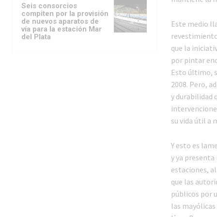
Seis consorcios
compiten por la provisión
de nuevos aparatos de
Este medio ll
vía para la estación Mar
revestimiento 
del Plata
que la iniciat
por pintar enc
Esto último, s
2008. Pero, ad
y durabilidad 
intervencione
su vida útil a
Y esto es lam
y ya presenta 
estaciones, a
que las autor
públicos por 
las mayólicas