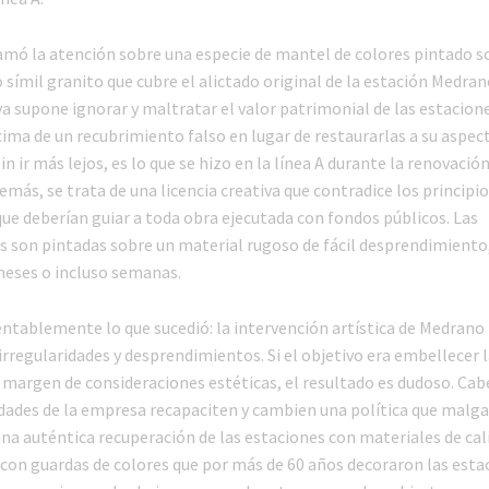
amó la atención sobre una especie de mantel de colores pintado s
símil granito que cubre el alictado original de la estación Medran
iva supone ignorar y maltratar el valor patrimonial de las estacio
ima de un recubrimiento falso en lugar de restaurarlas a su aspect
in ir más lejos, es lo que se hizo en la línea A durante la renovació
emás, se trata de una licencia creativa que contradice los principio
que deberían guiar a toda obra ejecutada con fondos públicos. Las
s son pintadas sobre un material rugoso de fácil desprendimiento
 meses o incluso semanas.
entablemente lo que sucedió: la intervención artística de Medrano 
irregularidades y desprendimientos. Si el objetivo era embellecer 
l margen de consideraciones estéticas, el resultado es dudoso. Cab
idades de la empresa recapaciten y cambien una política que malg
una auténtica recuperación de las estaciones con materiales de ca
 con guardas de colores que por más de 60 años decoraron las estac