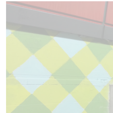
Male
los 
la lí