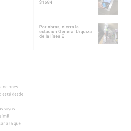
$1684
Por obras, cierra la
estación General Urquiza
de la línea E
venciones
ed está desde
as suyos
símil
ar a la que