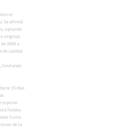
obre el
o. Se afirmó
nes, optando
o original.
n de 2006 a
s de calidad
, limitando
tiene 15 días
las
e esperar
asta fondos
lidad. Como
iones de la