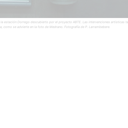
e la estación Dorrego descubierto por el proyecto ABTE. Las intervenciones artísticas t
a, como se advierte en la foto de Medrano. Fotografía de P. Larrambebere.