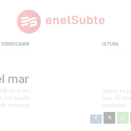
FERROCARRILES
INTERNACIONAL
CULTURA
l mantel
rada en la estación Medrano hace dos semanas ya p
con fondos públicos innecesaria y costosa. El res
e restaurar el aspecto original de las estaciones.