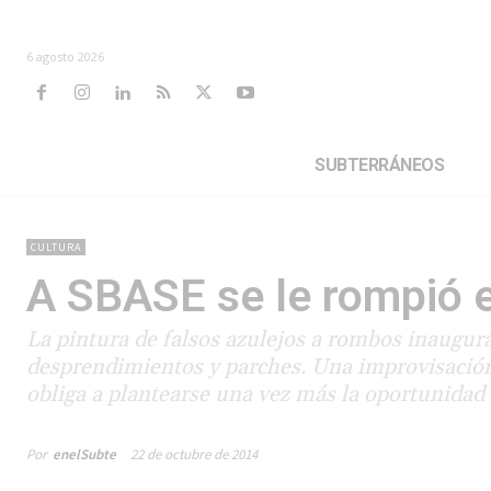
6 agosto 2026
SUBTERRÁNEOS
CULTURA
A SBASE se le rompió e
La pintura de falsos azulejos a rombos inaugu
desprendimientos y parches. Una improvisación 
obliga a plantearse una vez más la oportunidad d
Por
enelSubte
22 de octubre de 2014