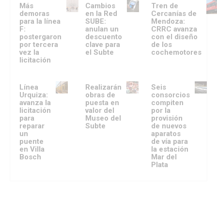
Más
Cambios
Tren de
demoras
en la Red
Cercanías de
para la línea
SUBE:
Mendoza:
F:
anulan un
CRRC avanza
postergaron
descuento
con el diseño
por tercera
clave para
de los
vez la
el Subte
cochemotores
licitación
Línea
Realizarán
Seis
Urquiza:
obras de
consorcios
avanza la
puesta en
compiten
licitación
valor del
por la
para
Museo del
provisión
reparar
Subte
de nuevos
un
aparatos
puente
de vía para
en Villa
la estación
Bosch
Mar del
Plata