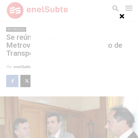
METROVÍAS
Se reúnen Nación, Ciudad y
Metrovías por el Ente Tripartito de
Transporte
27 de agosto de 2012
Por
enelSubte