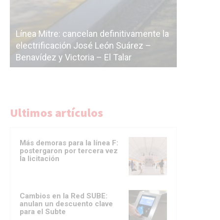
Sub
ente la
cás
 –
La Ciudad vuelve a postergar la
cor
licitación de la línea F
del
Ultimos artículos
Más demoras para la línea F:
postergaron por tercera vez
la licitación
Cambios en la Red SUBE:
anulan un descuento clave
para el Subte