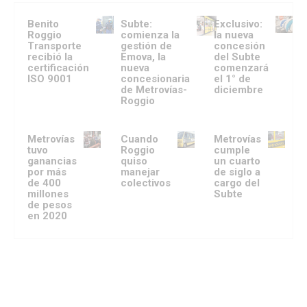
Benito
Subte:
Exclusivo:
Roggio
comienza la
la nueva
Transporte
gestión de
concesión
recibió la
Emova, la
del Subte
certificación
nueva
comenzará
ISO 9001
concesionaria
el 1° de
de Metrovías-
diciembre
Roggio
Metrovías
Cuando
Metrovías
tuvo
Roggio
cumple
ganancias
quiso
un cuarto
por más
manejar
de siglo a
de 400
colectivos
cargo del
millones
Subte
de pesos
en 2020