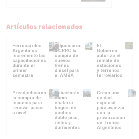
Artículos relacionados
Ferrocarriles
Adjudicaron
El
Argentinos
a CRRC la
Gobierno
incrementó las
compra de
autorizó el
capacitaciones
nuevos
remate de
durante el
trenes
estaciones
primer
diésel para
y terrenos
semestre
el AMBA
ferroviarios
Preadjudicaron
Subastarán
Crean una
la compra de
como
unidad
insumos para
chatarra
especial
renovar pasos
bogies de
para avanzar
a nivel
coches
con la
doble piso,
privatización
rieles y
de Trenes
durmientes
Argentinos