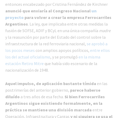
entonces encabezado por Cristina Fernández de Kirchner
anunció que enviaría al Congreso Nacional
un
proyecto
para volver a crear la empresa Ferrocarriles
Argentinos
. La ley, que implicaba entre otras medidas la
fusión de SOFSE, ADIF y BCyL en una única compañía
madre
y la
reasunción por parte del Estado del control sobre la
infraestructura de la red ferroviaria nacional,
se aprobó a
los pocos meses
con amplios apoyos políticos,
entre ellos
los del actual oficialismo
, y se promulgó
en la misma
estación Retiro Mitre
que había sido escenario de la
nacionalización de 1948.
Aquel impulso, de aplicación bastante tímida
en las
postrimerías del anterior gobierno,
parece haberse
diluído
a tres años de esa fecha.
Si bien Ferrocarriles
Argentinos sigue existiendo formalmente, en la
práctica se mantiene una división marcada
entre
Operación, Infraestructura y Cargas
y ni siquiera se usa el