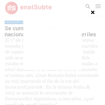
FERROCARRILES
Se cumplen 70 años de la
nacionalización de los ferrocarriles
El 1° de marzo de 1948 el Estado argentino
tomaba posesión efectiva de los ferrocarriles
de capital británico, cuya adquisición había
sido acordada el año anterior. La medida
estaba en línea con las decisiones tomadas a
nivel mundial en la materia en ese entonces:
el mismo año, Gran Bretaña había estatizado
su red, marcando el fin de la era del
ferrocarril privado. En la misma fecha de
2015 se anunció la recreación de
Ferrocarriles Argentinos: a tres años, ¿qué
quedó de aquél impulso?