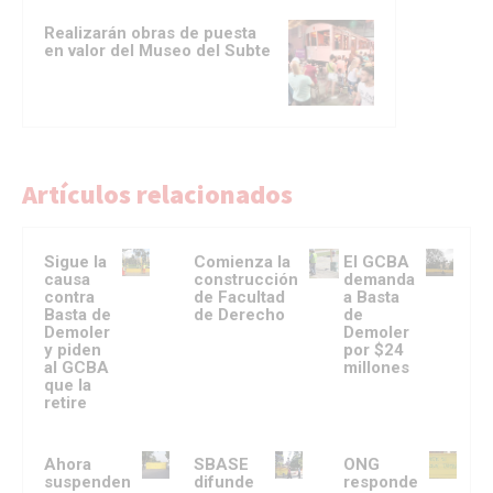
Realizarán obras de puesta
en valor del Museo del Subte
Artículos relacionados
Sigue la
Comienza la
El GCBA
causa
construcción
demanda
contra
de Facultad
a Basta
Basta de
de Derecho
de
Demoler
Demoler
y piden
por $24
al GCBA
millones
que la
retire
Ahora
SBASE
ONG
suspenden
difunde
responde