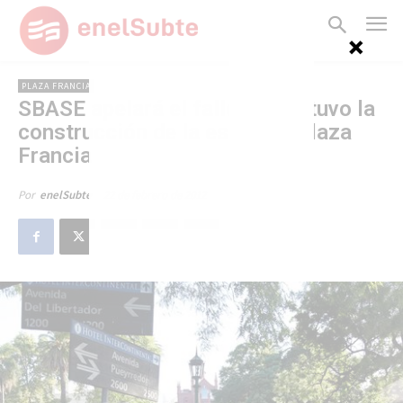
PLAZA FRANCIA
SBASE apelará el fallo que detuvo la
construcción de la estación Plaza
Francia
22 de febrero de 2012
Por
enelSubte