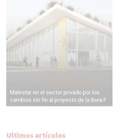
Malestar en el sector privado por los
Línea Mit
cambios sin fin al proyecto de la línea F
la constr
Ultimos artículos