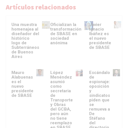
Artículos relacionados
Una muestra
Oficializan la
Javier
homenajea al
transformación
Ignacio
diseñador del
de SBASE en
Ibáñez es
histórico
sociedad
el nuevo
logo de
anónima
presidente
Subterráneos
de SBASE
de Buenos
Aires
Mauro
López
Escándalo
Alabuenas
Menéndez
de
es el
asumió
espionaje:
nuevo
como
oposición
presidente
secretaria
y
de SBASE
de
sindicatos
Transporte
piden que
y Obras
se
del GCBA,
remueva a
pero aún
De
no tiene
Stéfano
reemplazo
del
en SBASE
directorio