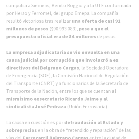
compulsa a Siemens, Benito Roggio y a la UTE conformada
por Herso y Ferromel, del grupo Emepa. La compañía
resultó victoriosa tras realizar
una oferta de casi 91
millones de pesos
($90.993.083),
pese a que el
presupuesto oficial era de 84 millones
de pesos.
La empresa adjudicataria se vio envuelta en una
causa judicial por corrupción que involucró a ex
directivos del Belgrano Cargas
, la Sociedad Operadora
de Emergencia (SOE), la Comisión Nacional de Regulación
del Transporte (CNRT) y a funcionarios de la Secretaría de
Transporte de la Nación, entre los que se cuentan
al
mismísimo exsecretario Ricardo Jaime y al
sindicalista José Pedraza
(Unión Ferroviaria).
La causa en cuestión es por
defraudación al Estado y
sobreprecios
en la obra de “retendido y reparación” de las
vías del
Ferrocarril Belgrano Cargas
entre la ciudad de