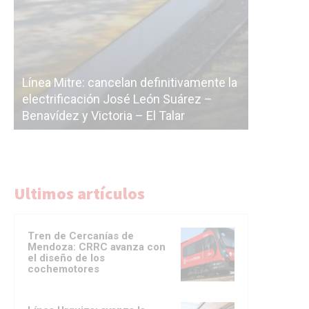
Subterrá
la
cáscara v
La Ciudad vuelve a postergar la
correr a 
licitación de la línea F
del Subt
Ultimos artículos
Tren de Cercanías de
Mendoza: CRRC avanza con
el diseño de los
cochemotores