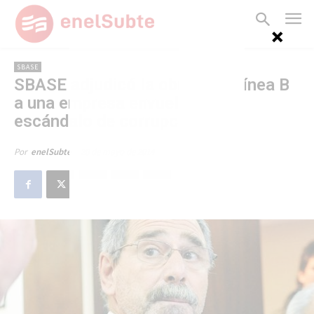
SBASE
SBASE adjudicó la obra de la línea B
a una empresa envuelta en un
escándalo de corrupción
20 de mayo de 2014
Por
enelSubte