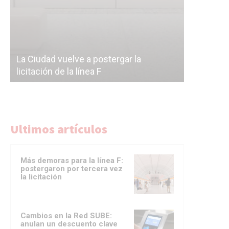
Subterrán
a
cáscara v
La Ciudad vuelve a postergar la
correr a 
licitación de la línea F
del Subte
Ultimos artículos
Más demoras para la línea F:
postergaron por tercera vez
la licitación
Cambios en la Red SUBE:
anulan un descuento clave