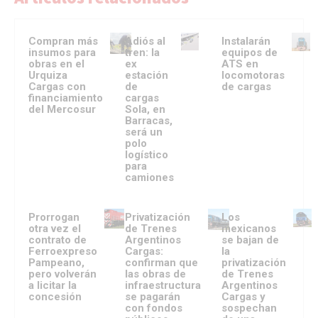
Compran más
Adiós al
Instalarán
insumos para
tren: la
equipos de
obras en el
ex
ATS en
Urquiza
estación
locomotoras
Cargas con
de
de cargas
financiamiento
cargas
del Mercosur
Sola, en
Barracas,
será un
polo
logístico
para
camiones
Prorrogan
Privatización
Los
otra vez el
de Trenes
mexicanos
contrato de
Argentinos
se bajan de
Ferroexpreso
Cargas:
la
Pampeano,
confirman que
privatización
pero volverán
las obras de
de Trenes
a licitar la
infraestructura
Argentinos
concesión
se pagarán
Cargas y
con fondos
sospechan