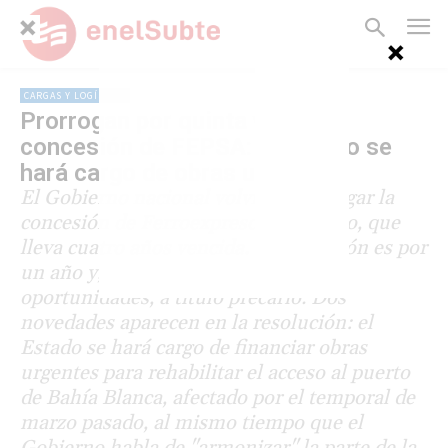
CARGAS Y LOGÍSTICA
Prorrogan por quinta vez la
concesión de FEPSA: el Estado se
hará cargo de obras urgentes
El Gobierno nacional volvió a prorrogar la
concesión de Ferroexpreso Pampeano, que
lleva cuatro años vencida. La extensión es por
un año y, al igual que en anteriores
oportunidades, a título precario. Dos
novedades aparecen en la resolución: el
Estado se hará cargo de financiar obras
urgentes para rehabilitar el acceso al puerto
de Bahía Blanca, afectado por el temporal de
marzo pasado, al mismo tiempo que el
Gobierno habla de "armonizar" la parte de la