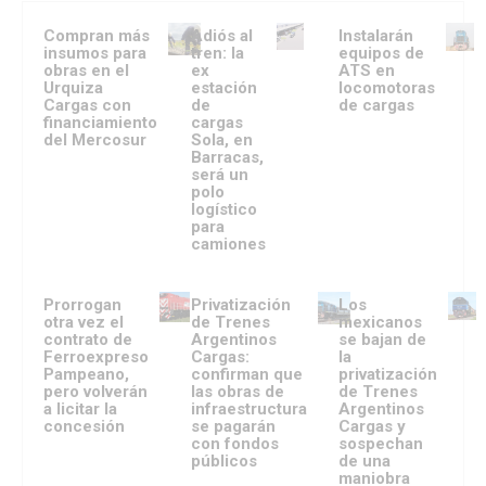
Compran más
Adiós al
Instalarán
insumos para
tren: la
equipos de
obras en el
ex
ATS en
Urquiza
estación
locomotoras
Cargas con
de
de cargas
financiamiento
cargas
del Mercosur
Sola, en
Barracas,
será un
polo
logístico
para
camiones
Prorrogan
Privatización
Los
otra vez el
de Trenes
mexicanos
contrato de
Argentinos
se bajan de
Ferroexpreso
Cargas:
la
Pampeano,
confirman que
privatización
pero volverán
las obras de
de Trenes
a licitar la
infraestructura
Argentinos
concesión
se pagarán
Cargas y
con fondos
sospechan
públicos
de una
maniobra