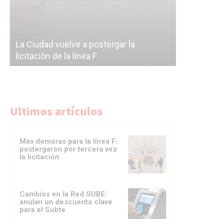
Subterrán
a
cáscara v
La Ciudad vuelve a postergar la
correr a 
licitación de la línea F
del Subte
Ultimos artículos
Más demoras para la línea F:
postergaron por tercera vez
la licitación
Cambios en la Red SUBE:
anulan un descuento clave
para el Subte