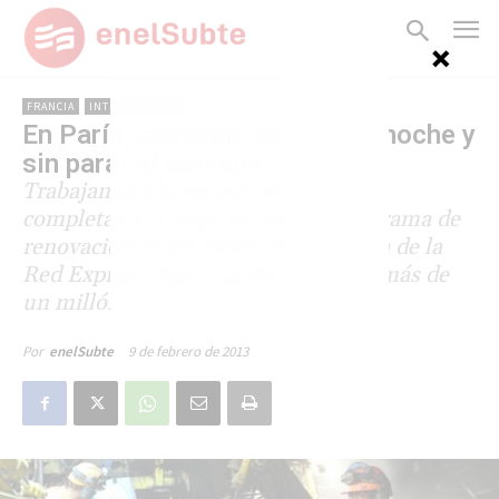
FRANCIA
INTERNACIONAL
En París, cambian las vías de noche y
sin parar el servicio
Trabajan dos horas por jornada para
completar a lo largo del año un programa de
renovación de los rieles, en una línea de la
Red Expreso Regional donde viajan más de
un millón de pasajeros
9 de febrero de 2013
Por
enelSubte