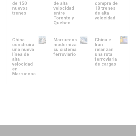
de 150
de alta
compra de
nuevos
velocidad
18 trenes
trenes
entre
de alta
Toronto y
velocidad
Quebec
China
Marruecos
China e
construirá
moderniza
Irán
una nueva
su sistema
relanzan
línea de
ferroviario
una ruta
alta
ferroviaria
velocidad
de cargas
en
Marruecos