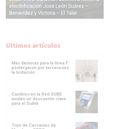
La Ciudad vuelve a postergar la
correr
licitación de la línea F
del Su
Ultimos artículos
Más demoras para la línea F:
postergaron por tercera vez
la licitación
Cambios en la Red SUBE:
anulan un descuento clave
para el Subte
Tren de Cercanías de