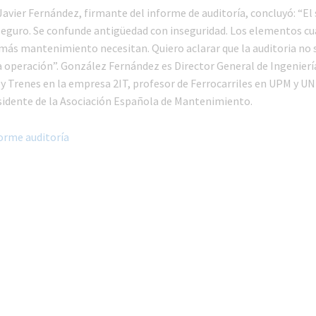
Javier Fernández, firmante del informe de auditoría, concluyó: “El 
seguro. Se confunde antigüedad con inseguridad. Los elementos c
más mantenimiento necesitan. Quiero aclarar que la auditoria no 
a operación”. González Fernández es Director General de Ingenierí
 y Trenes en la empresa 2IT, profesor de Ferrocarriles en UPM y U
sidente de la Asociación Española de Mantenimiento.
orme auditoría