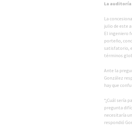
La auditoría
La concesionar
julio de este 
El ingeniero 
porteño, conc
satisfatorio,
términos glob
Ante la pregu
González resp
hay que confu
“¿Cuál sería 
pregunta difíc
necesitaría un
respondió Go