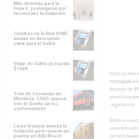
Más demoras para la
línea F: postergaron por
tercera vez la licitación
Cambios en la Red SUBE:
anulan un descuento
clave para el Subte
Viajar en Subte ya cuesta
$1684
Hace un mes e
encargada a l
después de di
Tren de Cercanías de
anunciaba que 
Mendoza: CRRC avanza
con el diseño de los
Legislatura.
cochemotores
Dicho proyecto
Línea Urquiza: avanza la
solución radi
licitación para reparar un
servicio basá
puente en Villa Bosch