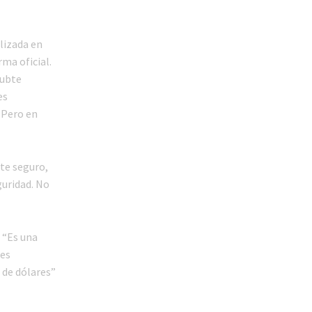
lizada en
ma oficial.
Subte
es
 Pero en
te seguro,
uridad. No
 “Es una
res
n de dólares”