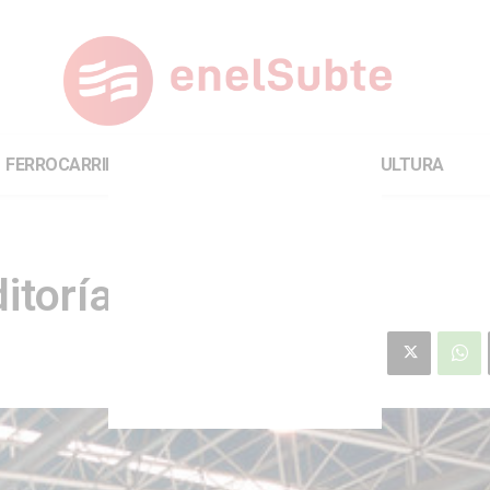
FERROCARRILES
INTERNACIONAL
CULTURA
itoría propia