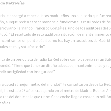
 de Metrovías
ia le encargó a especialistas madrileños una auditoría que fue rea
año, aunque recién esta semana se difundieron sus resultados de for
ferroviario Fernando Francisco González, uno de los auditores del 
luyó: “El resultado de esta auditoría situación de mantenimiento 
 encontramos un punto débil como los hay en los subtes de Madrid.
ales es muy satisfactorio”.
nta de un periodista de radio La Red sobre cómo debería ser un Sub
ondió: “Tiene que tener un diseño adecuado, mantenimiento y seg
ndir antigüedad con inseguridad”.
para usted el mejor metro del mundo?” le consultaron desde La Red.
il, he estado 28 años trabajando en el metro de Madrid. Buenos Ai
a red del doble de la que tiene. Cada coche llega a costar un milló
nzález.