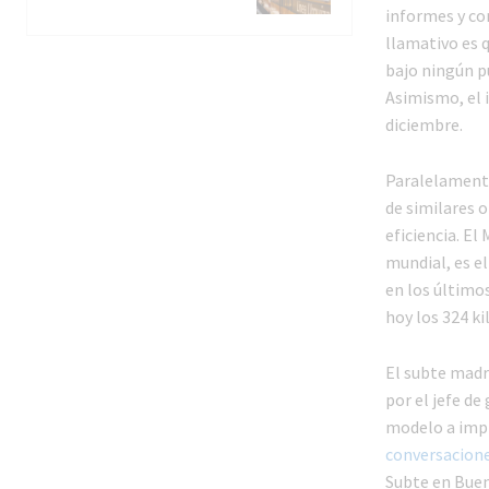
informes y co
llamativo es q
bajo ningún p
Asimismo, el 
diciembre.
Paralelamente
de similares o
eficiencia. El
mundial, es e
en los último
hoy los 324 ki
El subte madri
por el jefe de
modelo a imp
conversacione
Subte en Buen