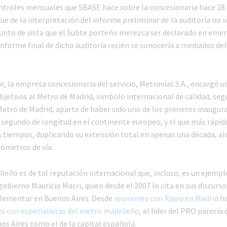
ntroles mensuales que SBASE hace sobre la concesionaria hace 18 
ue de la interpretación del informe preliminar de la auditoría no 
unto de vista que el Subte porteño merezca ser declarado en emer
informe final de dicha auditoría recién se conocería a mediados de
, la empresa concesionaria del servicio, Metrovías S.A., encargó u
bjetivos al Metro de Madrid, símbolo internacional de calidad, seg
 Metro de Madrid, aparte de haber sido uno de los primeros inaugura
l segundo de longitud en el continente europeo, y el que más rápid
s tiempos, duplicando su extensión total en apenas una década, a
lómetros de vía.
leño es de tal reputación internacional que, incluso, es un ejempl
 gobierno Mauricio Macri, quien desde el 2007 lo cita en sus discurs
lementar en Buenos Aires. Desde
reuniones con Rajoy en Madrid
h
s con especialistas del metro madrileño
, el líder del PRO parecía
os Aires como el de la capital española.