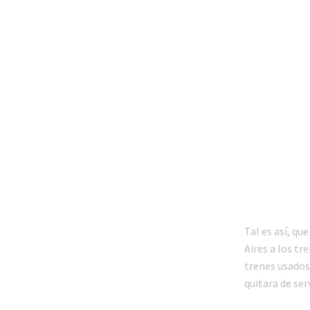
Tal es así, qu
Aires a los tr
trenes usados
quitara de serv