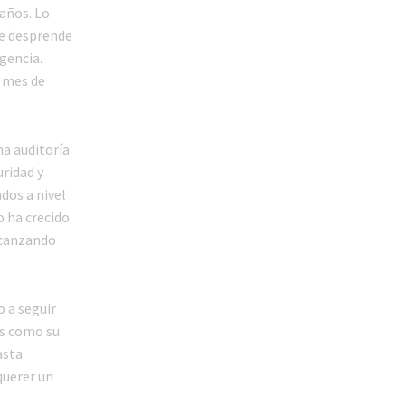
años. Lo
se desprende
gencia.
l mes de
na auditoría
uridad y
dos a nivel
o ha crecido
lcanzando
o a seguir
os como su
asta
 querer un