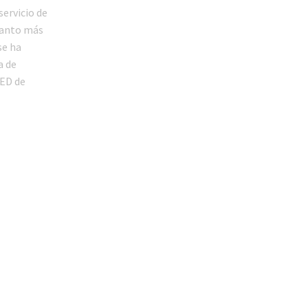
servicio de
uanto más
se ha
a de
NED de