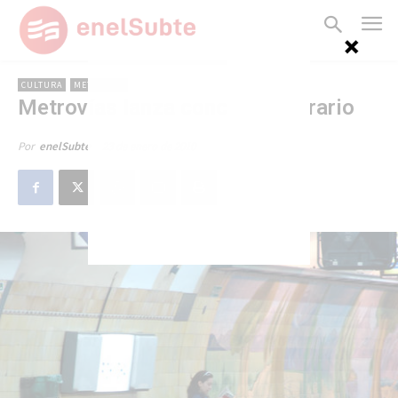
CULTURA
METROVÍAS
Metrovías lanza concurso literario
23 de enero de 2010
Por
enelSubte