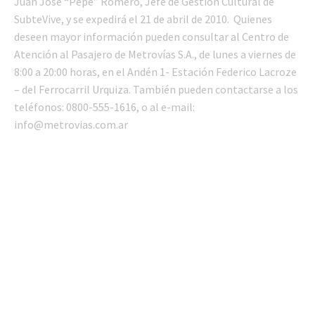
Juan José “Pepe” Romero, Jefe de Gestión Cultural de
SubteVive, y se expedirá el 21 de abril de 2010. Quienes
deseen mayor información pueden consultar al Centro de
Atención al Pasajero de Metrovías S.A., de lunes a viernes de
8:00 a 20:00 horas, en el Andén 1- Estación Federico Lacroze
– del Ferrocarril Urquiza. También pueden contactarse a los
teléfonos: 0800-555-1616, o al e-mail:
info@metrovias.com.ar