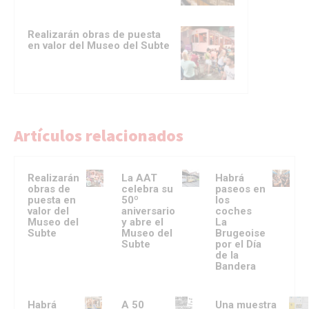
Realizarán obras de puesta
en valor del Museo del Subte
Artículos relacionados
Realizarán
La AAT
Habrá
obras de
celebra su
paseos en
puesta en
50º
los
valor del
aniversario
coches
Museo del
y abre el
La
Subte
Museo del
Brugeoise
Subte
por el Día
de la
Bandera
Habrá
A 50
Una muestra