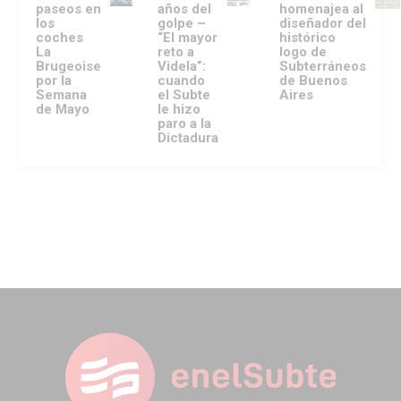
paseos en
años del
homenajea al
los
golpe –
diseñador del
coches
“El mayor
histórico
La
reto a
logo de
Brugeoise
Videla”:
Subterráneos
por la
cuando
de Buenos
Semana
el Subte
Aires
de Mayo
le hizo
paro a la
Dictadura