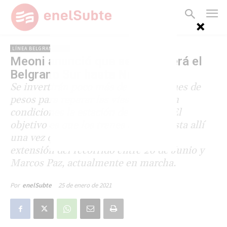
LÍNEA BELGRANO SUR
Meoni anunció que se extenderá el
Belgrano Sur hasta Navarro
Se invertirán poco más de 150 millones de
pesos para reparar las vías y poner en
condiciones la estación de Navarro. El
objetivo es que los trenes lleguen hasta allí
una vez que finalicen los trabajos de
extensión del recorrido entre 20 de Junio y
Marcos Paz, actualmente en marcha.
25 de enero de 2021
Por
enelSubte