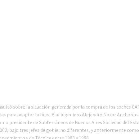
sultó sobre la situación generada por la compra de los coches CAF
ias para adaptar la línea B al ingeniero Alejandro Nazar Anchorena
o presidente de Subterráneos de Buenos Aires Sociedad del Est
002, bajo tres jefes de gobierno diferentes, y anteriormente como 
aneamiento y de Técnica entre 1983 y 1988.