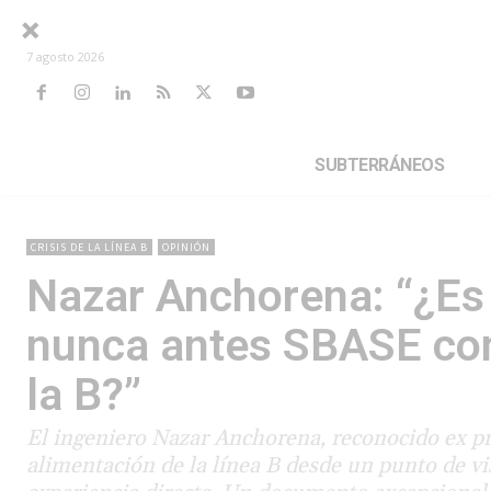
7 agosto 2026
SUBTERRÁNEOS
CRISIS DE LA LÍNEA B
OPINIÓN
Nazar Anchorena: “¿Es 
nunca antes SBASE con
la B?”
El ingeniero Nazar Anchorena, reconocido ex pre
alimentación de la línea B desde un punto de vis