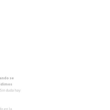
uando se
cidimos
. Sin duda hay
o en la