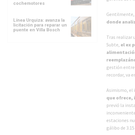
cochemotores
Gentilmente
Línea Urquiza: avanza la
donde anali
licitación para reparar un
puente en Villa Bosch
Tras realizar 
Subte,
el ex 
alimentación
reemplazándo
gestión entre
recordar, va e
Asimismo, el 
que ofrece, 
previó la inst
inconveniente
estaciones nue
gálibo de 3.15 