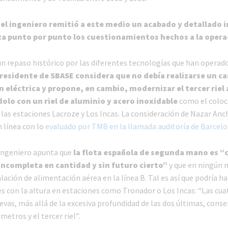
,
el ingeniero remitió a este medio un acabado y detallado 
za punto por punto los cuestionamientos hechos a la opera
un repaso histórico por las diferentes tecnologías que han operado
presidente de SBASE considera que no debía realizarse un c
 eléctrica y propone, en cambio, modernizar el tercer riel 
lo con un riel de aluminio y acero inoxidable
como el coloc
 las estaciones Lacroze y Los Incas. La consideración de Nazar Anc
n línea con lo
evaluado por TMB en la llamada auditoría de Barcel
ingeniero apunta que
la flota española de segunda mano es “c
incompleta en cantidad y sin futuro cierto”
y que en ningún
alación de alimentación aérea en la línea B. Tal es así que podría h
s con la altura en estaciones como Tronador o Los Incas: “Las cua
vas, más allá de la excesiva profundidad de las dos últimas, conse
metros y el tercer riel”.