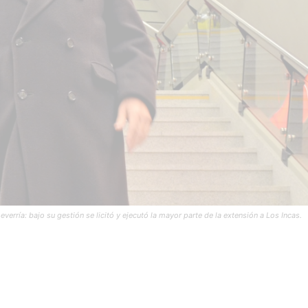
rría: bajo su gestión se licitó y ejecutó la mayor parte de la extensión a Los Incas.