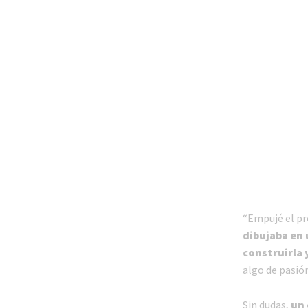
“Empujé el pr
dibujaba en 
construirla 
algo de pasió
Sin dudas,
un