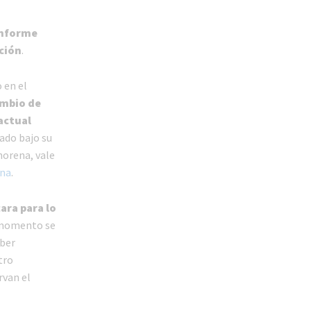
informe
ción
.
 en el
ambio de
actual
ado bajo su
horena, vale
ona
.
ara para lo
 momento se
aber
tro
rvan el