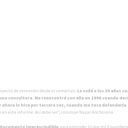
oyecto de extensión desde el comienzo.
La soñé a los 26 años c
una consultora. Me reencontré con ella en 1996 cuando de
y ahora lo hice por tercera vez, cuando me toca defenderla
n en este informe. Así debe ser”, concluye Nazar Anchorena.
 documento imprescindible
para entender lo que está sucediend