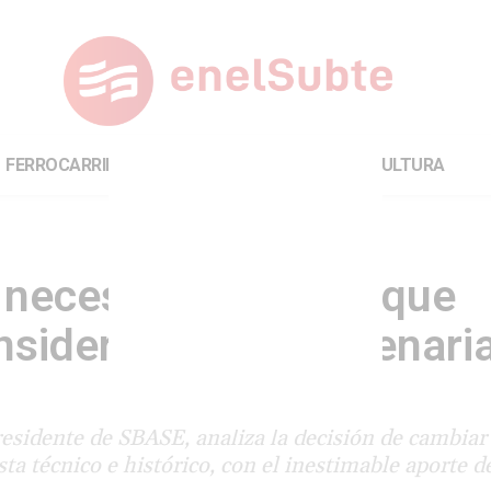
FERROCARRILES
INTERNACIONAL
CULTURA
necesario explicar que
sideró colocar catenari
sidente de SBASE, analiza la decisión de cambiar 
ta técnico e histórico, con el inestimable aporte d