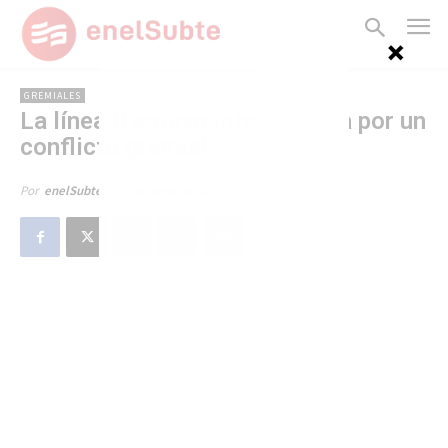
GREMIALES
La línea B estuvo interrumpida por un
conflicto gremial
25 de mayo de 2010
Por
enelSubte