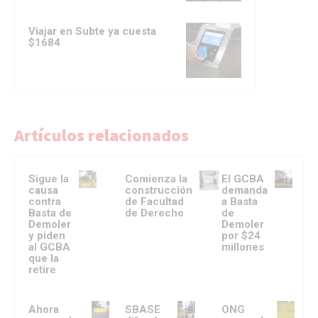
Viajar en Subte ya cuesta
$1684
Artículos relacionados
Sigue la
Comienza la
El GCBA
causa
construcción
demanda
contra
de Facultad
a Basta
Basta de
de Derecho
de
Demoler
Demoler
y piden
por $24
al GCBA
millones
que la
retire
Ahora
SBASE
ONG