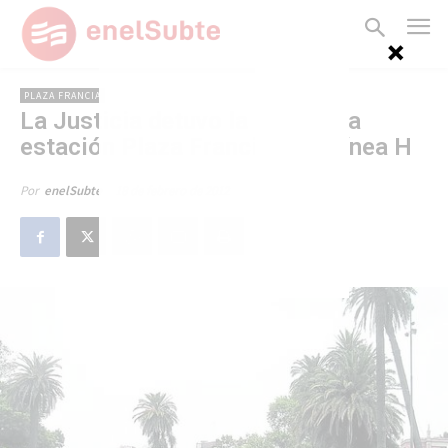
PLAZA FRANCIA
La Justicia detuvo la obra de la
estación Plaza Francia de la línea H
18 de febrero de 2012
Por
enelSubte