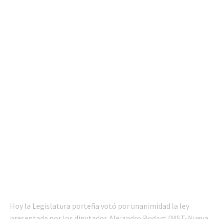
Hoy la Legislatura porteña votó por unanimidad la ley
presentada por los diputados Alejandro Bodart (MST-Nueva