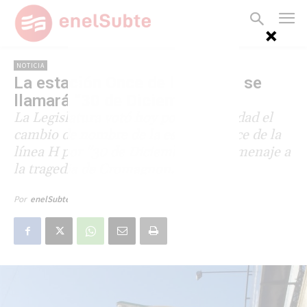
NOTICIA
La estación Once de la línea H se
llamará “30 de Diciembre”
La Legislatura votó hoy por unanimidad el
cambio de nombre de la estación Once de la
línea H por "30 de Diciembre" en homenaje a
la tragedia de Cromagnon.
6 de noviembre de 2014
Por
enelSubte