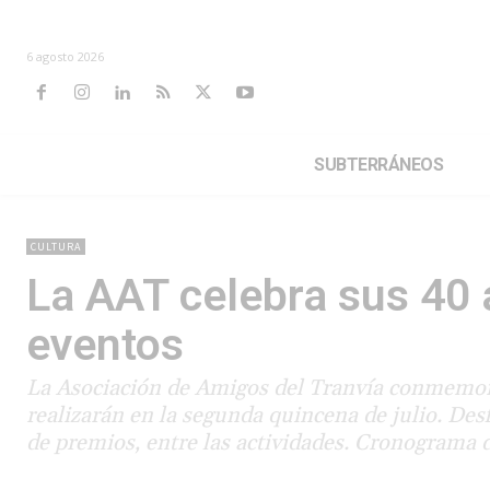
6 agosto 2026
SUBTERRÁNEOS
CULTURA
La AAT celebra sus 40 
eventos
La Asociación de Amigos del Tranvía conmemora
realizarán en la segunda quincena de julio. Desf
de premios, entre las actividades. Cronograma d