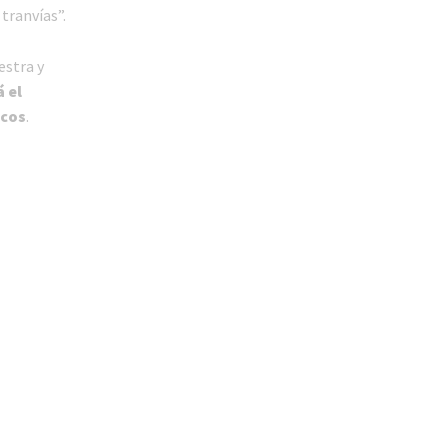
tranvías”.
estra y
á el
icos
.