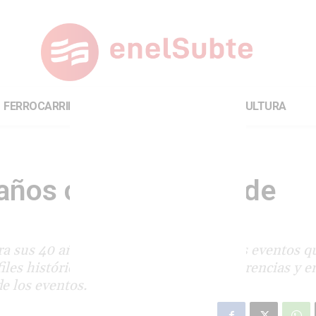
FERROCARRILES
INTERNACIONAL
CULTURA
años con una serie de
 sus 40 años de actividad con diversos eventos q
iles históricos, paseos, muestras, conferencias y e
e los eventos.