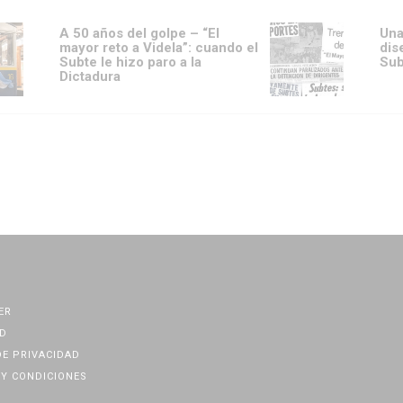
A 50 años del golpe – “El
Una
mayor reto a Videla”: cuando el
dis
Subte le hizo paro a la
Sub
Dictadura
ER
D
DE PRIVACIDAD
Y CONDICIONES