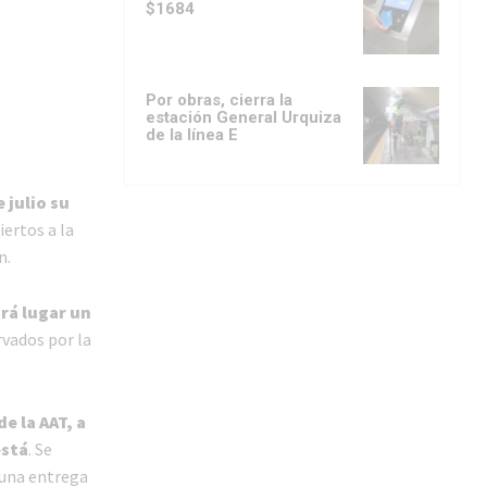
$1684
Por obras, cierra la
estación General Urquiza
de la línea E
 julio su
iertos a la
n.
rá lugar un
rvados por la
e la AAT, a
está
. Se
á una entrega