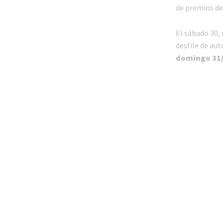
de premios del
El sábado 30, 
desfile de au
domingo 31/7