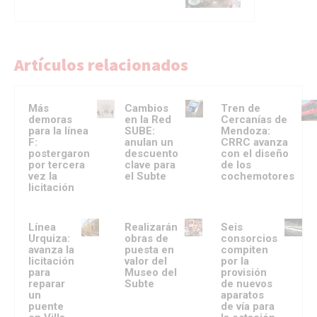
Artículos relacionados
Más
Cambios
Tren de
demoras
en la Red
Cercanías de
para la línea
SUBE:
Mendoza:
F:
anulan un
CRRC avanza
postergaron
descuento
con el diseño
por tercera
clave para
de los
vez la
el Subte
cochemotores
licitación
Línea
Realizarán
Seis
Urquiza:
obras de
consorcios
avanza la
puesta en
compiten
licitación
valor del
por la
para
Museo del
provisión
reparar
Subte
de nuevos
un
aparatos
puente
de vía para