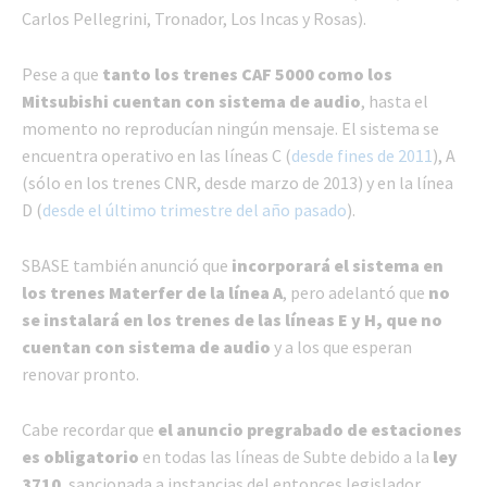
Carlos Pellegrini, Tronador, Los Incas y Rosas).
Pese a que
tanto los trenes CAF 5000 como los
Mitsubishi cuentan con sistema de audio
, hasta el
momento no reproducían ningún mensaje. El sistema se
encuentra operativo en las líneas C (
desde fines de 2011
), A
(sólo en los trenes CNR, desde marzo de 2013) y en la línea
D (
desde el último trimestre del año pasado
).
SBASE también anunció que
incorporará el sistema en
los trenes Materfer de la línea A
, pero adelantó que
no
se instalará en los trenes de las líneas E y H, que no
cuentan con sistema de audio
y a los que esperan
renovar pronto.
Cabe recordar que
el anuncio pregrabado de estaciones
es obligatorio
en todas las líneas de Subte debido a la
ley
3710
, sancionada a instancias del entonces legislador