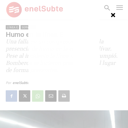
LÍNEA E
SERVICIO
Humo en la línea E
Una falla en un compresor ocasionó la
presencia de humo en la estación Bolívar.
Pese al incidente la línea no se interrumpió.
Bomberos se hicieron presentes en el lugar
de forma preventiva.
23 de noviembre de 2016
Por
enelSubte