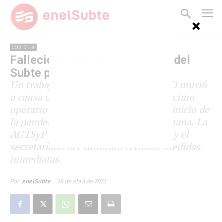
COVID-19
Falleció un décimo trabajador del
Subte por COVID-19
Un trabajador de señales de la línea D murió
a causa del COVID-19: se trata del décimo
operario del Subte fallecido desde el inicio de
la pandemia y el segundo de esta semana. La
AGTSyP declaró el "estado de alerta" y el
secretariado del sindicato reclamó medidas
inmediatas.
16 de abril de 2021
Por
enelSubte