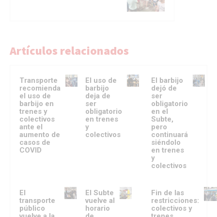
Artículos relacionados
Transporte
El uso de
El barbijo
recomienda
barbijo
dejó de
el uso de
deja de
ser
barbijo en
ser
obligatorio
trenes y
obligatorio
en el
colectivos
en trenes
Subte,
ante el
y
pero
aumento de
colectivos
continuará
casos de
siéndolo
COVID
en trenes
y
colectivos
El
El Subte
Fin de las
transporte
vuelve al
restricciones:
público
horario
colectivos y
vuelve a la
de
trenes