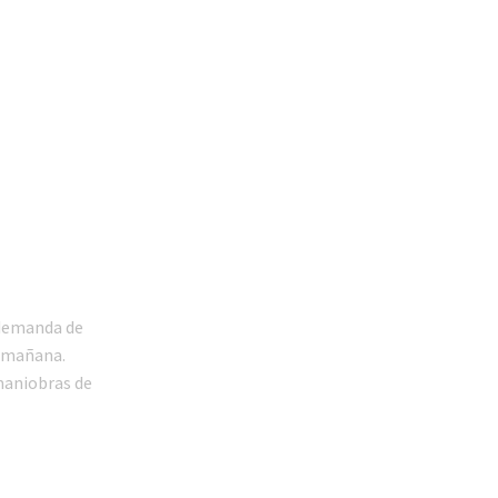
 demanda de
a mañana.
maniobras de