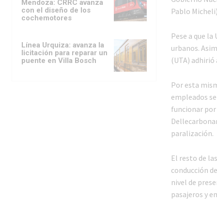
Mendoza: CRRC avanza
con el diseño de los
Pablo Micheli)
cochemotores
Pese a que la 
Línea Urquiza: avanza la
urbanos. Asim
licitación para reparar un
(UTA) adhirió 
puente en Villa Bosch
Por esta misma
empleados se 
funcionar por
Dellecarbonara
paralización.
El resto de la
conducción de
nivel de prese
pasajeros y e