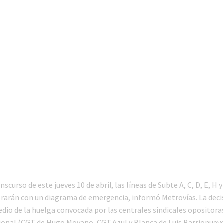
scurso de este jueves 10 de abril, las líneas de Subte A, C, D, E, H y
arán con un diagrama de emergencia, informó Metrovías. La deci
dio de la huelga convocada por las centrales sindicales opositoras
onal (CGT de Hugo Moyano, CGT Azul y Blanca de Luis Barrionuevo