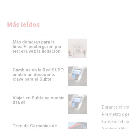
Más leídos
Más demoras para la
línea F: postergaron por
tercera vez la licitación
Cambios en la Red SUBE:
anulan un descuento
clave para el Subte
Viajar en Subte ya cuesta
$1684
Durante el tran
Premetro oper
tomó en el me
Tren de Cercanías de
Gobierno Naci