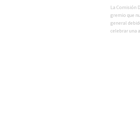
La Comisión D
gremio que nu
general debido
celebrar una 