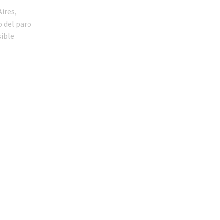
ires,
o del paro
sible