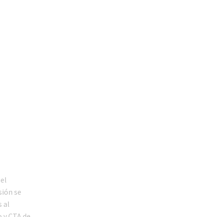
 el
sión se
 al
 y CTA de