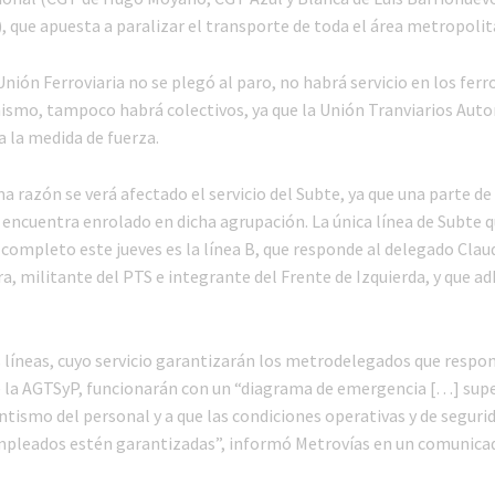
, que apuesta a paralizar el transporte de toda el área metropolit
Unión Ferroviaria no se plegó al paro, no habrá servicio en los ferr
ismo, tampoco habrá colectivos, ya que la Unión Tranviarios Aut
a la medida de fuerza.
 razón se verá afectado el servicio del Subte, ya que una parte de
encuentra enrolado en dicha agrupación. La única línea de Subte q
 completo este jueves es la línea B, que responde al delegado Clau
, militante del PTS e integrante del Frente de Izquierda, y que adh
s líneas, cuyo servicio garantizarán los metrodelegados que respon
 la AGTSyP, funcionarán con un “diagrama de emergencia […] supe
ntismo del personal y a que las condiciones operativas y de seguri
mpleados estén garantizadas”, informó Metrovías en un comunica