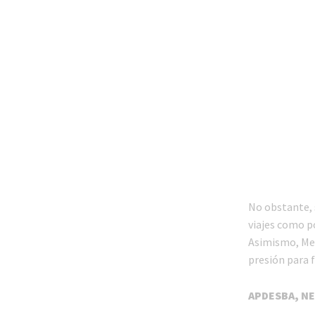
No obstante, 
viajes como po
Asimismo, Met
presión para f
APDESBA, N