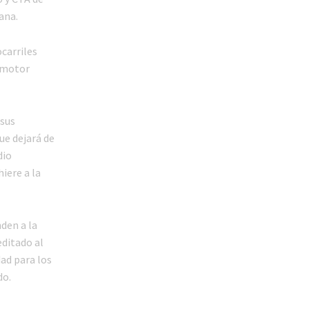
ana.
ocarriles
omotor
 sus
ue dejará de
dio
iere a la
den a la
ditado al
dad para los
do.