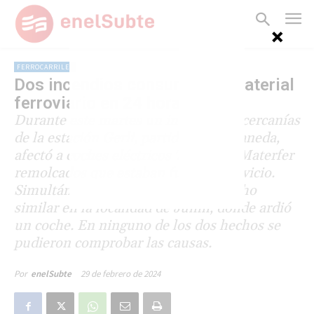
FERROCARRILES
Dos incendios consumieron material
ferroviario en 24 horas
Durante este martes un incendio en cercanías
de la estación Gerli, partido de Avellaneda,
afectó a coches eléctricos Toshiba y Materfer
remolcados que estaban fuera de servicio.
Simultáneamente se produjo un hecho
similar en la localidad de Junín, donde ardió
un coche. En ninguno de los dos hechos se
pudieron comprobar las causas.
29 de febrero de 2024
Por
enelSubte