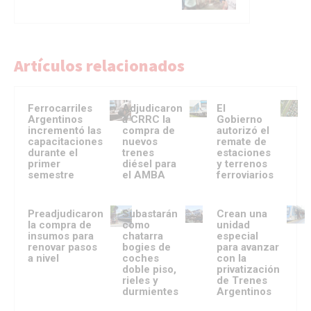
Artículos relacionados
Ferrocarriles
Adjudicaron
El
Argentinos
a CRRC la
Gobierno
incrementó las
compra de
autorizó el
capacitaciones
nuevos
remate de
durante el
trenes
estaciones
primer
diésel para
y terrenos
semestre
el AMBA
ferroviarios
Preadjudicaron
Subastarán
Crean una
la compra de
como
unidad
insumos para
chatarra
especial
renovar pasos
bogies de
para avanzar
a nivel
coches
con la
doble piso,
privatización
rieles y
de Trenes
durmientes
Argentinos