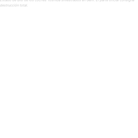
Estado de uno de los coches Toshiba siniestrados en Gerli. El parte oficial consigna
destrucción total.