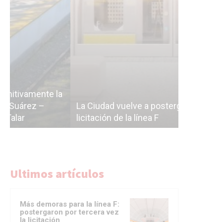
Subterrán
a
cáscara v
La Ciudad vuelve a postergar la
correr a 
licitación de la línea F
del Subte
Ultimos artículos
Más demoras para la línea F:
postergaron por tercera vez
la licitación