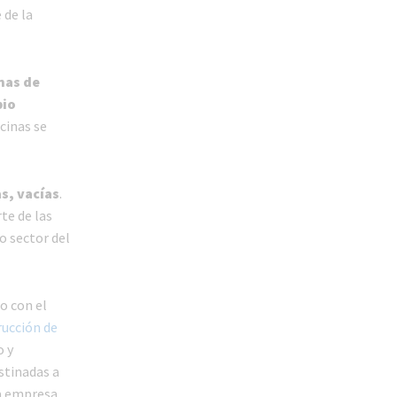
 de la
nas de
pio
cinas se
s, vacías
.
te de las
o sector del
o con el
trucción de
o y
stinadas a
a empresa.