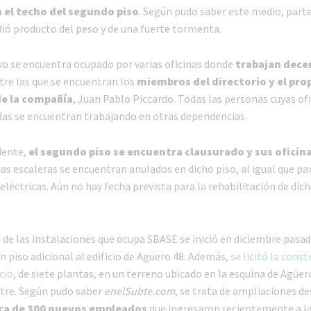
 el techo del segundo piso
. Según pudo saber este medio, parte
dió producto del peso y de una fuerte tormenta.
so se encuentra ocupado por varias oficinas donde
trabajan dece
ntre las que se encuentran los
miembros del directorio y el pro
de la compañía
, Juan Pablo Piccardo. Todas las personas cuyas ofi
das se encuentran trabajando en otras dependencias.
idente,
el segundo piso se encuentra clausurado y sus oficina
las escaleras se encuentran anulados en dicho piso, al igual que par
eléctricas. Aún no hay fecha prevista para la rehabilitación de dich
 de las instalaciones que ocupa SBASE se inició en diciembre pasad
 piso adicional al edificio de Agüero 48. Además,
se licitó la cons
cio
, de siete plantas, en un terreno ubicado en la esquina de Agüer
tre. Según pudo saber
enelSubte.com
, se trata de ampliaciones de
rca de 300 nuevos empleados
que ingresaron recientemente a l