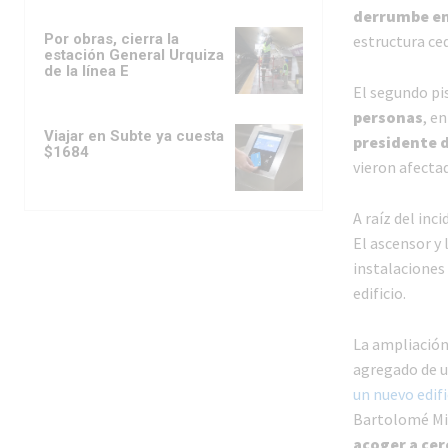
derrumbe en
Por obras, cierra la
estructura ce
estación General Urquiza
de la línea E
El segundo pi
personas
, e
Viajar en Subte ya cuesta
presidente 
$1684
vieron afecta
A raíz del inc
El ascensor y 
instalaciones 
edificio.
La ampliación
agregado de un
un nuevo edifi
Bartolomé Mi
acoger a ce