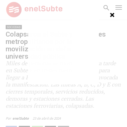
SOCIEDAD
Colapsaron el Subte y los trenes
metropolitanos por la masiva
movilización en defensa de la
universidad pública
Miles de personas se movilizaron esta tarde
en Subte y en trenes metropolitanos para
llegar a Plaza de Mayo, donde fue convocada
la manifestación. Las líneas A, B, C, D y E con
cierres temporales, servicios reducidos,
demoras y estaciones cerradas. Las
estaciones ferroviarias, colapsadas.
23 de abril de 2024
Por
enelSubte