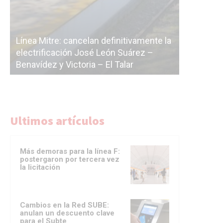
Subterrá
a
cáscara v
La Ciudad vuelve a postergar la
correr a 
licitación de la línea F
del Subte
Ultimos artículos
Más demoras para la línea F:
postergaron por tercera vez
la licitación
Cambios en la Red SUBE:
anulan un descuento clave
para el Subte