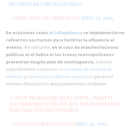
PIC.TWITTER.COM/YG1OETMDIG
— ARIEL MAYO (@_ARIELMAYO)
APRIL 23, 2024
En ocasiones como
el Lollapalooza
se implementaron
refuerzos nocturnos para facilitar la afluencia al
evento.
No obstante,
en el caso de manifestaciones
públicas ni el Subte ni los trenes metropolitanos
presentan ningún plan de contingencia
, falencia
especialmente notoria en
un contexto de recortes de
servicios
y
crecientes problemas operativos
que por sí
mismos dificultan los desplazamientos cotidianos.
17 AÑOS TRABAJANDO EN EL SUBTE: JAMÁS VI
UNA MANIFESTACIÓN ASÍ. HOY NOS ESTRESAMOS
PERO MÁS NOS EMOCIONAMOS.
— AGUSTINA (@AGUSIONNO)
APRIL 24, 2024