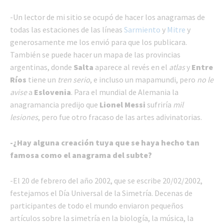
-Un lector de mi sitio se ocupó de hacer los anagramas de
todas las estaciones de las líneas
Sarmiento
y
Mitre
y
generosamente me los envió para que los publicara.
También se puede hacer un mapa de las provincias
argentinas, donde
Salta
aparece al revés en el
atlas
y
Entre
Ríos
tiene un
tren serio
, e incluso un mapamundi, pero
no le
avise
a
Eslovenia
. Para el mundial de Alemania la
anagramancia predijo que
Lionel Messi
sufriría
mil
lesiones
, pero fue otro fracaso de las artes adivinatorias.
-¿Hay alguna creación tuya que se haya hecho tan
famosa como el anagrama del subte?
-El 20 de febrero del año 2002, que se escribe 20/02/2002,
festejamos el Día Universal de la Simetría. Decenas de
participantes de todo el mundo enviaron pequeños
artículos sobre la simetría en la biología, la música, la