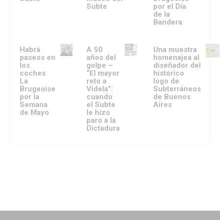
Subte
por el Día
de la
Bandera
Habrá
A 50
Una muestra
paseos en
años del
homenajea al
los
golpe –
diseñador del
coches
“El mayor
histórico
La
reto a
logo de
Brugeoise
Videla”:
Subterráneos
por la
cuando
de Buenos
Semana
el Subte
Aires
de Mayo
le hizo
paro a la
Dictadura