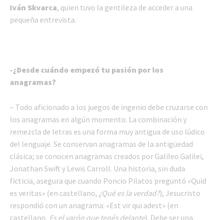
Iván Skvarca
, quien tuvo la gentileza de acceder a una
pequeña entrevista.
-¿Desde cuándo empezó tu pasión por los
anagramas?
– Todo aficionado a los juegos de ingenio debe cruzarse con
los anagramas en algún momento. La combinación y
remezcla de letras es una forma muy antigua de uso lúdico
del lenguaje. Se conservan anagramas de la antigüedad
clásica; se conocen anagramas creados por Galileo Galilei,
Jonathan Swift y Lewis Carroll. Una historia, sin duda
ficticia, asegura que cuando Poncio Pilatos preguntó «Quid
es veritas» (en castellano,
¿Qué es la verdad?
), Jesucristo
respondió con un anagrama: «Est vir qui adest» (en
castellano,
Es el varón que tenés delante
). Debe ser una