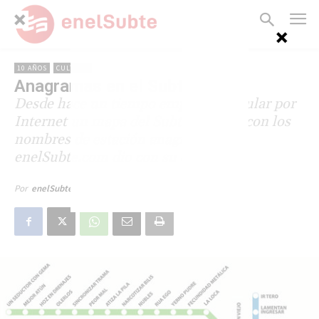
10 AÑOS
CULTURA
Anagramas en el Subte
Desde hace un tiempo empezó a circular por
Internet un mapa del Subte porteño con los
nombres de estación anagramados.
enelSubte.com dio con su creador.
24 de agosto de 2007
Por
enelSubte