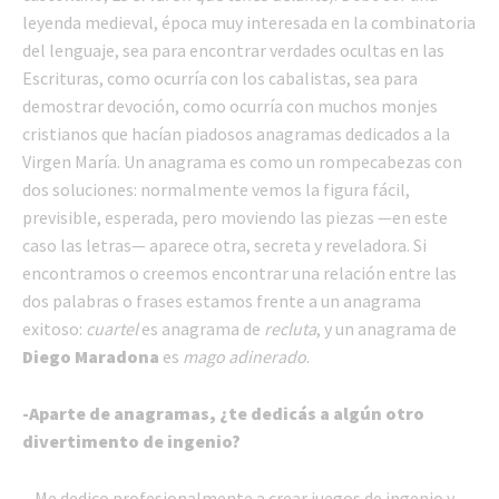
leyenda medieval, época muy interesada en la combinatoria
del lenguaje, sea para encontrar verdades ocultas en las
Escrituras, como ocurría con los cabalistas, sea para
demostrar devoción, como ocurría con muchos monjes
cristianos que hacían piadosos anagramas dedicados a la
Virgen María. Un anagrama es como un rompecabezas con
dos soluciones: normalmente vemos la figura fácil,
previsible, esperada, pero moviendo las piezas —en este
caso las letras— aparece otra, secreta y reveladora. Si
encontramos o creemos encontrar una relación entre las
dos palabras o frases estamos frente a un anagrama
exitoso:
cuartel
es anagrama de
recluta
, y un anagrama de
Diego Maradona
es
mago adinerado
.
-Aparte de anagramas, ¿te dedicás a algún otro
divertimento de ingenio?
– Me dedico profesionalmente a crear juegos de ingenio y