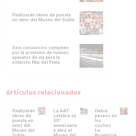
Realizarán obras de puesta
en valor del Museo del Subte
Seis consorcios compiten
por la provisión de nuevos
aparatos de vía para la
estación Mar del Plata
Artículos relacionados
Realizarán
La AAT
Habrá
obras de
celebra su
paseos en
puesta en
50º
los
valor del
aniversario
coches
Museo del
y abre el
La
Subte
Museo del
Brugeoise