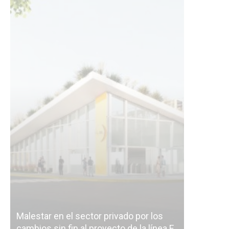
Malestar en el sector privado por los
Línea Mit
cambios sin fin al proyecto de la línea F
la constr